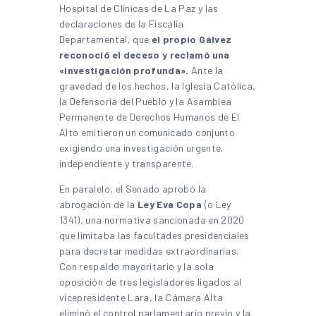
Hospital de Clínicas de La Paz y las
declaraciones de la Fiscalía
Departamental, que
el propio Gálvez
reconoció el deceso y reclamó una
«investigación profunda».
Ante la
gravedad de los hechos, la Iglesia Católica,
la Defensoría del Pueblo y la Asamblea
Permanente de Derechos Humanos de El
Alto emitieron un comunicado conjunto
exigiendo una investigación urgente,
independiente y transparente.
En paralelo, el Senado aprobó la
abrogación de la
Ley Eva Copa
(o Ley
1341), una normativa sancionada en 2020
que limitaba las facultades presidenciales
para decretar medidas extraordinarias.
Con respaldo mayoritario y la sola
oposición de tres legisladores ligados al
vicepresidente Lara, la Cámara Alta
eliminó el control parlamentario previo y la