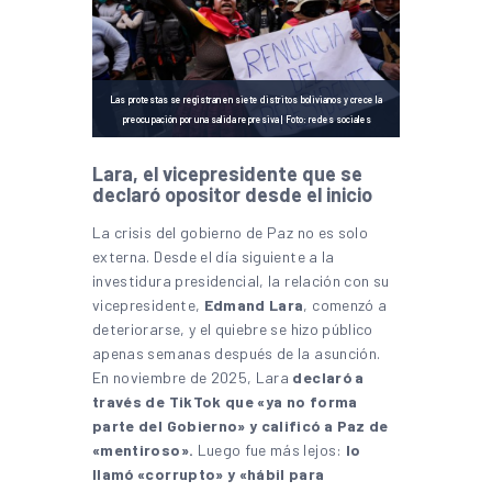
Las protestas se registran en siete distritos bolivianos y crece la
preocupación por una salida represiva | Foto: redes sociales
Lara, el vicepresidente que se
declaró opositor desde el inicio
La crisis del gobierno de Paz no es solo
externa. Desde el día siguiente a la
investidura presidencial, la relación con su
vicepresidente,
Edmand Lara
, comenzó a
deteriorarse, y el quiebre se hizo público
apenas semanas después de la asunción.
En noviembre de 2025, Lara
declaró a
través de TikTok que «ya no forma
parte del Gobierno» y calificó a Paz de
«mentiroso».
Luego fue más lejos:
lo
llamó «corrupto» y «hábil para