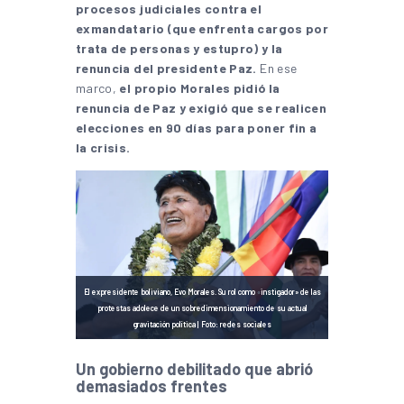
procesos judiciales contra el
exmandatario (que enfrenta cargos por
trata de personas y estupro) y la
renuncia del presidente Paz.
En ese
marco,
el propio Morales pidió la
renuncia de Paz y exigió que se realicen
elecciones en 90 días para poner fin a
la crisis.
El expresidente boliviano, Evo Morales. Su rol como
«
instigador» de las
protestas adolece de un sobredimensionamiento de su actual
gravitación política | Foto: redes sociales
Un gobierno debilitado que abrió
demasiados frentes