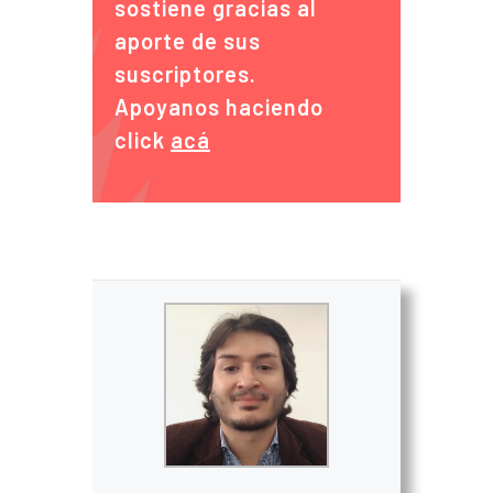
sostiene gracias al
aporte de sus
suscriptores.
Apoyanos haciendo
click
acá