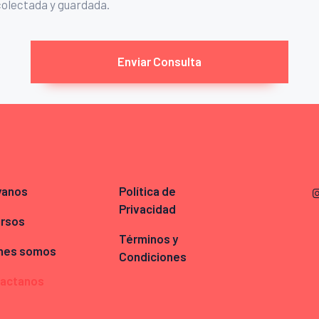
colectada y guardada.
yanos
Política de
Privacidad
rsos
Términos y
nes somos
Condiciones
actanos