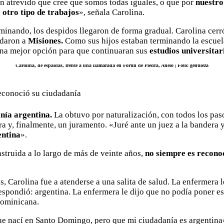
 atrevido que cree que somos todas iguales, o que por
nuestro
otro tipo de trabajos
», señala Carolina.
minando, los despidos llegaron de forma gradual. Carolina cerró
udaron a
Misiones.
Como sus hijos estaban terminando la escuela
una mejor opción para que continuaran sus
estudios universitar
Carolina, de espaldas, frente a una llamarada en Fortín de Piedra, Añelo | Foto: gentileza
econoció su ciudadanía
nía argentina.
La obtuvo por naturalización, con todos los pas
ra y, finalmente, un juramento. «Juré ante un juez a la bandera y 
entina
».
nstruida a lo largo de más de veinte años,
no siempre es recono
, Carolina fue a atenderse a una salita de salud. La enfermera l
espondió: argentina. La enfermera le dijo que no podía poner es
Dominicana.
ue nací en Santo Domingo, pero que mi ciudadanía es argentina