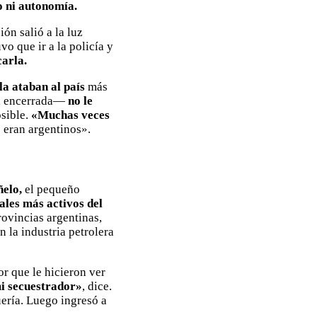
o ni autonomía.
ión salió a la luz
vo que ir a la policía y
carla.
la ataban al país
más
ía encerrada—
no le
osible.
«Muchas veces
 eran argentinos».
ñelo,
el pequeño
les más activos del
rovincias argentinas,
 la industria petrolera
or que le hicieron ver
mi secuestrador»
, dice.
ería. Luego ingresó a