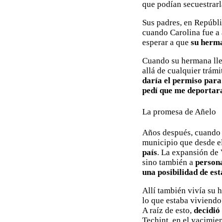
que podían secuestrarla
Sus padres, en Repúbl
cuando Carolina fue a 
esperar a que
su herm
Cuando su hermana ll
allá de cualquier trá
daría el permiso para
pedí que me deportar
La promesa de Añelo
Años después, cuando 
municipio que desde e
país
. La expansión de 
sino también a
person
una posibilidad de es
Allí también vivía su 
lo que estaba viviendo
A raíz de esto,
decidió
Techint, en el yacimie