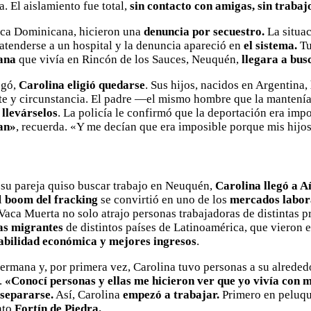
. El aislamiento fue total,
sin contacto con amigas, sin trabaj
ica Dominicana, hicieron una
denuncia por secuestro.
La situac
atenderse a un hospital y la denuncia apareció en
el sistema.
Tu
ana
que vivía en Rincón de los Sauces, Neuquén,
llegara a bus
egó,
Carolina eligió quedarse
. Sus hijos, nacidos en Argentina,
mite y circunstancia. El padre —el mismo hombre que la manten
 llevárselos
. La policía le confirmó que la deportación era imp
an»
, recuerda. «Y me decían que era imposible porque mis hijos
su pareja quiso buscar trabajo en Neuquén,
Carolina llegó a A
l
boom del fracking
se convirtió en uno de los
mercados labora
Vaca Muerta no solo atrajo personas trabajadoras de distintas p
as migrantes
de distintos países de Latinoamérica, que vieron en
tabilidad económica y mejores ingresos
.
hermana y, por primera vez, Carolina tuvo personas a su alreded
.
«Conocí personas y ellas me hicieron ver que yo vivía con 
 separarse.
Así, Carolina
empezó a trabajar.
Primero en peluqu
nto
Fortín de Piedra.