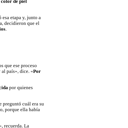
 color de piel
 esa etapa y, junto a
, decidieron que el
ios
.
os que ese proceso
al país», dice. «
Por
cida
por quienes
e preguntó cuál era su
o, porque ella había
», recuerda. La