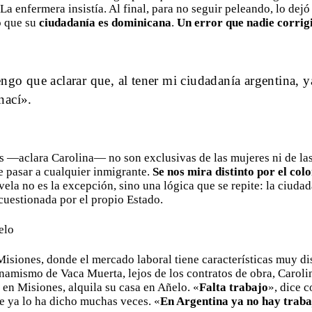
La enfermera insistía. Al final, para no seguir peleando, lo dejó 
o que su
ciudadanía es dominicana
.
Un error que nadie corrig
engo que aclarar que, al tener mi ciudadanía argentina, 
nací».
es —aclara Carolina— no son exclusivas de las mujeres ni de la
 pasar a cualquier inmigrante.
Se nos mira distinto por el colo
evela no es la excepción, sino una lógica que se repite: la ciudad
 cuestionada por el propio Estado.
elo
isiones, donde el mercado laboral tiene características muy dist
inamismo de Vaca Muerta, lejos de los contratos de obra, Carol
 en Misiones, alquila su casa en Añelo. «
Falta trabajo
», dice 
e ya lo ha dicho muchas veces. «
En Argentina ya no hay traba