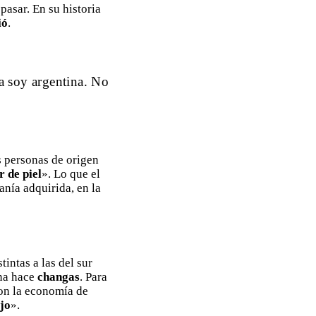
pasar. En su historia
ió
.
ya soy argentina. No
s personas de origen
r de piel
». Lo que el
anía adquirida, en la
intas a las del sur
ina hace
changas
. Para
con la economía de
jo
».