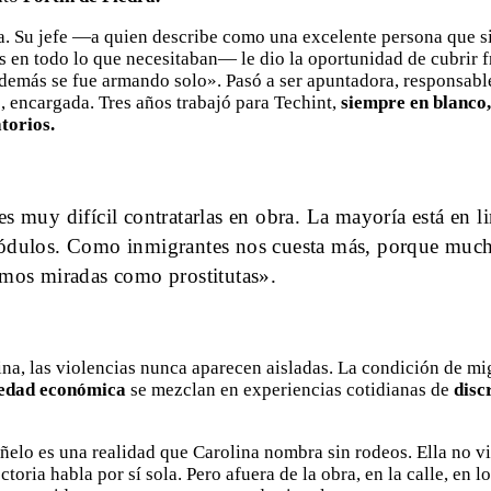
. Su jefe —a quien describe como una excelente persona que 
s en todo lo que necesitaban— le dio la oportunidad de cubrir 
demás se fue armando solo». Pasó a ser apuntadora, responsable
 encargada. Tres años trabajó para Techint,
siempre en blanco,
atorios.
es muy difícil contratarlas en obra. La mayoría está en l
módulos. Como inmigrantes nos cuesta más, porque much
omos miradas como prostitutas».
lina, las violencias nunca aparecen aisladas. La condición de mi
iedad económica
se mezclan en experiencias cotidianas de
disc
elo es una realidad que Carolina nombra sin rodeos. Ella no vi
ctoria habla por sí sola. Pero afuera de la obra, en la calle, en 