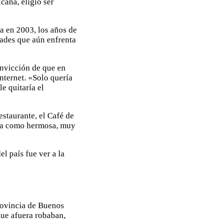
cana, eligió ser
a en 2003, los años de
tades que aún enfrenta
onvicción de que en
nternet. «Solo quería
e quitaría el
staurante, el Café de
rda como hermosa, muy
l país fue ver a la
rovincia de Buenos
ue afuera robaban,