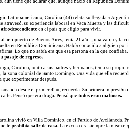
, aún tiene que aclarar que, aunque nació en República Domini
gio Latinoamericano, Carolina (44) relata su llegada a Argentin
ue atravesó, su experiencia laboral en Vaca Muerta y las dificul
 afrodescendiente
en el país que eligió para vivir.
al aeropuerto de Buenos Aires, tenía 21 años, una valija y la c
vuelta en República Dominicana. Había conocido a alguien por i
firma. Lo que no sabía era que esa persona en la que confiaba, l
su
pasaje de regreso.
go, Carolina, junto a sus padres y hermanos, tenía su propio re
de, la zona colonial de Santo Domingo. Una vida que ella recue
ría que experimentar después.
sustada desde el primer día», recuerda. Su primera impresión de
 calle. Pensó que era droga. Pensó que
todos eran mafiosos.
rolina vivió en Villa Domínico, en el Partido de Avellaneda, P
que le
prohibía salir de casa.
La excusa era siempre la misma: q