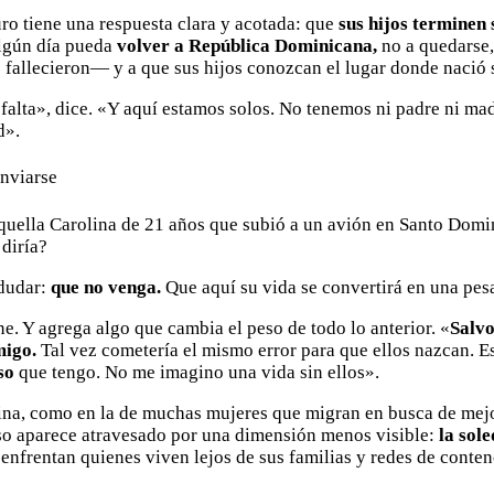
uro tiene una respuesta clara y acotada: que
sus hijos terminen 
algún día pueda
volver a República Dominicana,
no a quedarse, 
fallecieron— y a que sus hijos conozcan el lugar donde nació 
alta», dice. «Y aquí estamos solos. No tenemos ni padre ni ma
d».
enviarse
aquella Carolina de 21 años que subió a un avión en Santo Dom
 diría?
 dudar:
que no venga.
Que aquí su vida se convertirá en una pesa
ne. Y agrega algo que cambia el peso de todo lo anterior. «
Salvo
migo.
Tal vez cometería el mismo error para que ellos nazcan. E
oso
que tengo. No me imagino una vida sin ellos».
olina, como en la de muchas mujeres que migran en busca de mej
so aparece atravesado por una dimensión menos visible:
la sol
enfrentan quienes viven lejos de sus familias y redes de conten