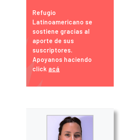
Refugio
Latinoamericano se
sostiene gracias al
aporte de sus
suscriptores.
Apoyanos haciendo
click
acá