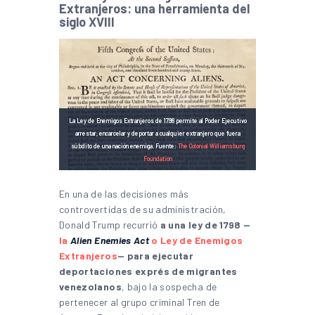
Extranjeros: una herramienta del
siglo XVIII
La Ley de Enemigos Extranjeros de 1798 permite al Poder Ejecutivo
arrestar, encarcelar y deportar a cualquier extranjero que fuera
súbdito de una nación enemiga. Fuente:
The Colonial Williamsburg
Foundation
En una de las decisiones más
controvertidas de su administración,
Donald Trump recurrió
a una ley de 1798 —
la
Alien Enemies Act
o Ley de Enemigos
Extranjeros
— para ejecutar
deportaciones exprés de migrantes
venezolanos
, bajo la sospecha de
pertenecer al grupo criminal Tren de