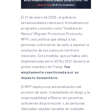
año que rechazaría el retorno del programa “Quédate en México”. Foto:
Eneas de Troya
(CC BY 2.0, sin cambios)
El 21 de enero de 2025, el gobierno
estadounidense reinstauró formalmente el
programa conocido como “Quédate en
México” (Migrant Protection Protocols,
MPP), una política que obliga a las
personas solicitantes de asilo a esperar la
resolución de sus casos en territorio
mexicano. Esta medida, que ya había sido
implementada entre 2019 y 2021 durante el
primer mandato de Trump,
fue
ampliamente cuestionada por su
impacto humanitario.
El MPP implica una externalización del
proceso de asilo, trasladando el riesgo y la
responsabilidad a México sin garantías
suficientes de protección. Las personas
afectadas quedan varadas en ciudades