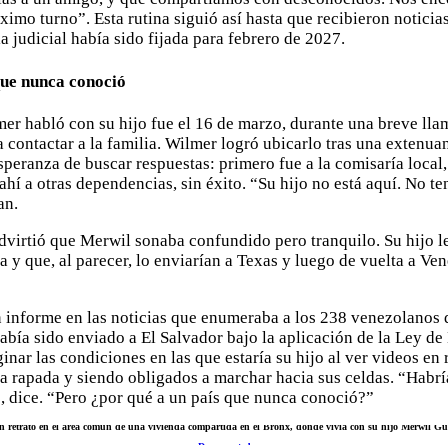
ximo turno”. Esta rutina siguió así hasta que recibieron noticia
a judicial había sido fijada para febrero de 2027.
que nunca conoció
er habló con su hijo fue el 16 de marzo, durante una breve lla
ra contactar a la familia. Wilmer logró ubicarlo tras una extenu
speranza de buscar respuestas: primero fue a la comisaría local,
 ahí a otras dependencias, sin éxito. “Su hijo no está aquí. No 
an.
dvirtió que Merwil sonaba confundido pero tranquilo. Su hijo l
a y que, al parecer, lo enviarían a Texas y luego de vuelta a Ve
 informe en las noticias que enumeraba a los 238 venezolanos d
había sido enviado a El Salvador bajo la aplicación de la Ley d
nar las condiciones en las que estaría su hijo al ver videos en 
a rapada y siendo obligados a marchar hacia sus celdas. “Habrí
, dice. “Pero ¿por qué a un país que nunca conoció?”
 retrato en el área común de una vivienda compartida en el Bronx, donde vivía con su hijo Merwil Guti
Documented