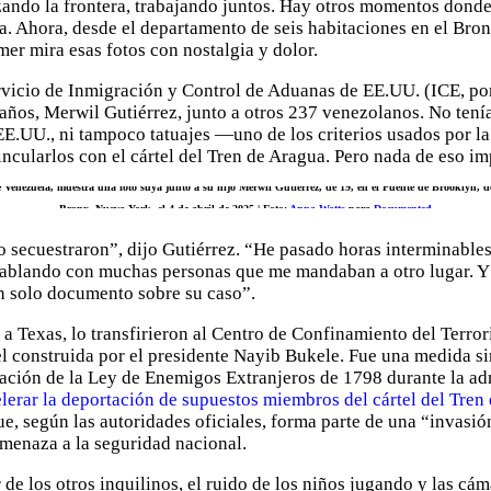
zando la frontera, trabajando juntos. Hay otros momentos dond
a. Ahora, desde el departamento de seis habitaciones en el Br
mer mira esas fotos con nostalgia y dolor.
ervicio de Inmigración y Control de Aduanas de EE.UU. (ICE, por
 años, Merwil Gutiérrez, junto a otros 237 venezolanos. No tení
EE.UU., ni tampoco tatuajes —uno de los criterios usados por la
ncularlos con el cártel del Tren de Aragua. Pero nada de eso im
 Venezuela, muestra una foto suya junto a su hijo Merwil Gutiérrez, de 19, en el Puente de Brooklyn, d
Bronx, Nueva York, el 4 de abril de 2025 | Foto:
Anna Watts
para
Documented
lo secuestraron”, dijo Gutiérrez. “He pasado horas interminabl
 hablando con muchas personas que me mandaban a otro lugar. Y 
n solo documento sobre su caso”.
 a Texas, lo transfirieron al Centro de Confinamiento del Terr
l construida por el presidente Nayib Bukele. Fue una medida si
cación de la Ley de Enemigos Extranjeros de 1798 durante la a
lerar la deportación de supuestos miembros del cártel del Tren
e, según las autoridades oficiales, forma parte de una “invasi
menaza a la seguridad nacional.
 de los otros inquilinos, el ruido de los niños jugando y las cá