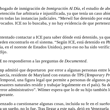
abogado de inmigración de
Inmigración Al Día
, el estudio de a
etención fue arbitraria e injustificada, ya que tenía un caso abi
en todas las instancias judiciales. “Merwil fue detenido por est
ocados. ICE no lo buscaba, y no hay evidencia de que pertene
ntentado contactar a ICE para saber dónde está detenido, ya que 
den encontrarlo en el sistema. “Según ICE, está detenido en P
ia, en el noreste de Estados Unidos), pero eso no ha sido verifi
dijo.
E no respondieron a las preguntas de
Documented
.
mp admitió que deportaron por error a algunas personas entre 
rcía, residente de Maryland con estatus de TPS (
Temporary Pr
Temporal, una figura legal que permite a personas de algunos p
sastres naturales residir y trabajar legalmente en el país). Su 
ror administrativo”. Wilmer espera que lo de su hijo también lo
sperante.
enzado a cuestionarse algunas cosas, incluida su fe en el
sueño
a un sueño, no lo fue. Tras llegar a este país, dejó en Venezuela 