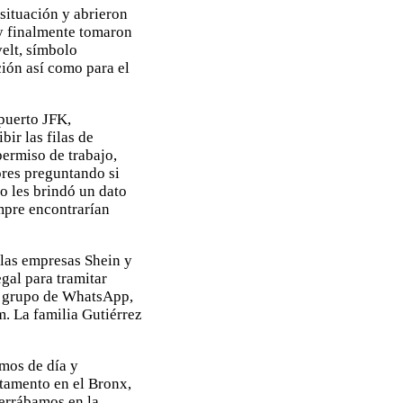
 situación y abrieron
 y finalmente tomaron
elt, símbolo
ión así como para el
puerto JFK,
bir las filas de
permiso de trabajo,
res preguntando si
o les brindó un dato
empre encontrarían
 las empresas Shein y
gal para tramitar
un grupo de WhatsApp,
m. La familia Gutiérrez
mos de día y
rtamento en el Bronx,
errábamos en la