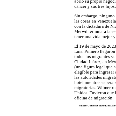
abrió su propio negoci
cáncer y sus tres hijo
Sin embargo, ninguno d
las cosas en Venezuela
con la dictadura de Ni
Merwil terminara la e
tener una vida mejor y
El 19 de mayo de 2023,
Luis. Primero llegaron
todos los migrantes ve
Ciudad Juárez, en Méxic
(una figura legal que 
elegible para ingresar
las autoridades migrat
hotel mientras esperab
migratorias. Wilmer re
Unidos. Tuvieron que ha
oficina de migración.
Wilmer Gutiérrez muestra una fot