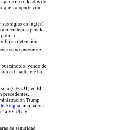
e aparecen rodeados de
onx que comparte con
 sus siglas en inglés)
a antecedentes penales,
 policía
pidió su detención.
esde la casa que compartían en el
es buscándolo, yendo de
aun así, nadie me ha
orismo (CECOT) en El
n precedentes,
dministración Trump,
 de Aragua
, una banda
ón” a EE.UU. y
maras de seguridad