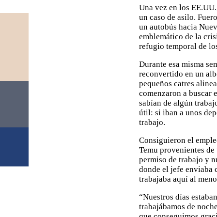
Una vez en los EE.UU.,
un caso de asilo. Fuer
un autobús hacia Nueva
emblemático de la cris
refugio temporal de los
Durante esa misma sem
reconvertido en un albe
pequeños catres alinead
comenzaron a buscar e
sabían de algún trabaj
útil: si iban a unos d
trabajo.
Consiguieron el emple
Temu provenientes de v
permiso de trabajo y n
donde el jefe enviaba c
trabajaba aquí al men
“Nuestros días estaban
trabajábamos de noche.
que conseguimos graci