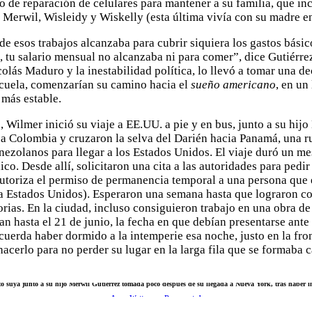
o de reparación de celulares para mantener a su familia, que in
s: Merwil, Wisleidy y Wiskelly (esta última vivía con su madre e
e esos trabajos alcanzaba para cubrir siquiera los gastos bási
, tu salario mensual no alcanzaba ni para comer”, dice Gutiérrez
colás Maduro y la inestabilidad política, lo llevó a tomar una d
scuela, comenzarían su camino hacia el
sueño americano
, en un
 más estable.
 Wilmer inició su viaje a EE.UU. a pie y en bus, junto a su hijo
 a Colombia y cruzaron la selva del Darién hacia Panamá, una r
nezolanos para llegar a los Estados Unidos. El viaje duró un me
o. Desde allí, solicitaron una cita a las autoridades para pedir
autoriza el permiso de permanencia temporal a una persona que 
 a Estados Unidos). Esperaron una semana hasta que lograron co
orias. En la ciudad, incluso consiguieron trabajo en una obra d
an hasta el 21 de junio, la fecha en que debían presentarse ante
cuerda haber dormido a la intemperie esa noche, justo en la fro
cerlo para no perder su lugar en la larga fila que se formaba ca
o suya junto a su hijo Merwil Gutiérrez tomada poco después de su llegada a Nueva York, tras haber i
Anna Watts
para
Documented