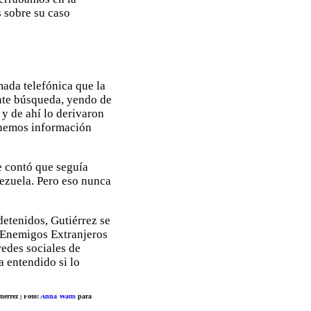
s sobre su caso
mada telefónica que la
ante búsqueda, yendo de
 y de ahí lo derivaron
tenemos información
e contó que seguía
nezuela. Pero eso nunca
etenidos, Gutiérrez se
e Enemigos Extranjeros
redes sociales de
a entendido si lo
érrez | Foto:
Anna Watts
para