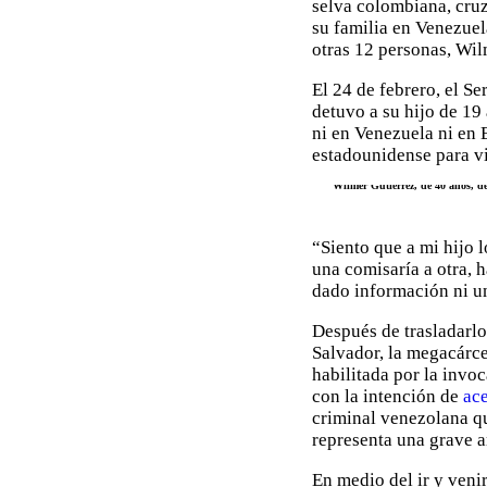
selva colombiana, cru
su familia en Venezuel
otras 12 personas, Wil
El 24 de febrero, el S
detuvo a su hijo de 19
ni en Venezuela ni en 
estadounidense para vi
Wilmer Gutiérrez, de 40 años, de
“Siento que a mi hijo 
una comisaría a otra,
dado información ni u
Después de trasladarlo
Salvador, la megacárce
habilitada por la invo
con la intención de
ace
criminal venezolana qu
representa una grave a
En medio del ir y venir