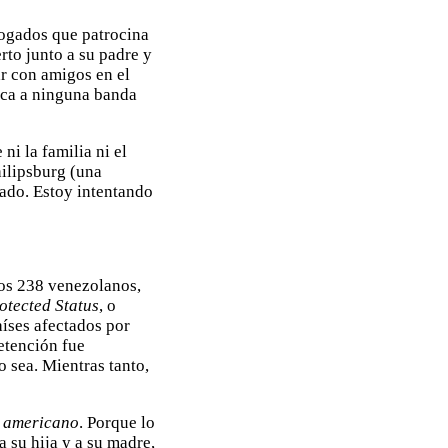
bogados que patrocina
erto junto a su padre y
ar con amigos en el
zca a ninguna banda
ni la familia ni el
hilipsburg (una
cado. Estoy intentando
los 238 venezolanos,
otected Status
, o
aíses afectados por
detención fue
 sea. Mientras tanto,
 americano
. Porque lo
a su hija y a su madre,