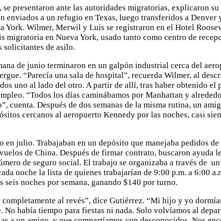
 se presentaron ante las autoridades migratorias, explicaron su
on enviados a un refugio en Texas, luego transferidos a Denver
 York. Wilmer, Merwil y Luis se registraron en el Hotel Roosev
is migratoria en Nueva York, usado tanto como centro de recepc
 solicitantes de asilo.
ana de junio terminaron en un galpón industrial cerca del aero
rgue. “Parecía una sala de hospital”, recuerda Wilmer, al descri
os uno al lado del otro. A partir de allí, tras haber obtenido el 
mpleo. “Todos los días caminábamos por Manhattan y alrededo
o”, cuenta. Después de dos semanas de la misma rutina, un amig
epósitos cercanos al aeropuerto Kennedy por las noches, casi si
o en julio. Trabajaban en un depósito que manejaba pedidos de
uelos de China. Después de firmar contrato, buscaron ayuda le
úmero de seguro social. El trabajo se organizaba a través de 
ada noche la lista de quienes trabajarían de 9:00 p.m. a 6:00 a.
os seis noches por semana, ganando $140 por turno.
 completamente al revés”, dice Gutiérrez. “Mi hijo y yo dormía
 No había tiempo para fiestas ni nada. Solo volvíamos al depa
as a un amigo, y que compartíamos con desconocidos. Nos enc