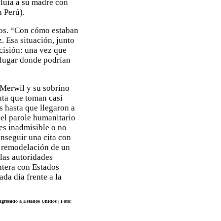
cluía a su madre con
n Perú).
cos. “Con cómo estaban
. Esa situación, junto
ecisión: una vez que
 lugar donde podrían
 Merwil y su sobrino
uta que toman casi
s hasta que llegaron a
 el parole humanitario
es inadmisible o no
nseguir una cita con
e remodelación de un
 las autoridades
ntera con Estados
da día frente a la
ngresado a Estados Unidos | Foto: