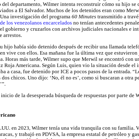
o del departamento, Wilmer intenta reconstruir cómo su hijo se 
viados a El Salvador. Muchos de los detenidos eran como Merwil
. Una investigación del programa
60 Minutes
transmitido a travé
de los venezolanos encarcelados
no tenían antecedentes penale
l gobierno y cruzarlos con archivos judiciales nacionales e in
e arrestos.
u hijo había sido detenido después de recibir una llamada telef
ien vive con ellos. Esa mañana fue la última vez que estuvieron 
sa. Horas más tarde, Wilmer supo que Merwil se encontró con u
z Roja Americana. Según Luis, quien vio la situación desde el in
a a casa, fue detenido por ICE a pocos pasos de la entrada. “Lo
s dos chicos. Uno dijo: ‘No, él no es’, como si buscaran a otra p
’”.
inicio de la desesperada búsqueda de respuestas por parte de 
ericano
UU. en 2023, Wilmer tenía una vida tranquila con su familia. V
racas, y trabajó en PDVSA, la empresa estatal de petróleo y ga