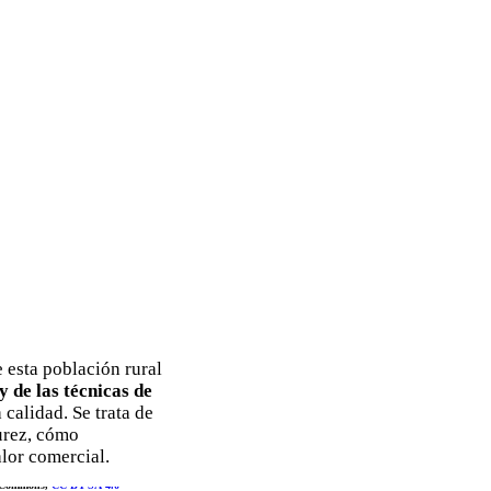
 esta población rural
y de las técnicas de
calidad. Se trata de
urez, cómo
lor comercial.
 Commons,
CC BY-SA-4.0