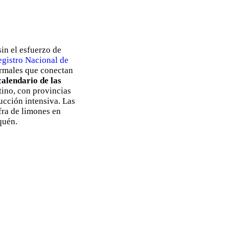
in el esfuerzo de
egistro Nacional de
ormales que conectan
calendario de las
tino, con provincias
ucción intensiva. Las
fra de limones en
quén.