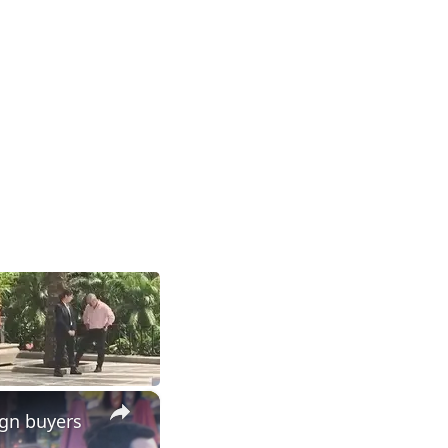
×
ign buyers