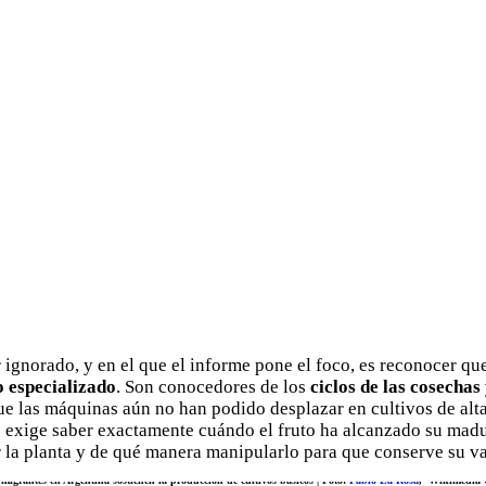
 ignorado, y en el que el informe pone el foco, es reconocer que
o especializado
. Son conocedores de los
ciclos de las cosechas 
e las máquinas aún no han podido desplazar en cultivos de alta 
ue exige saber exactamente cuándo el fruto ha alcanzado su mad
 la planta y de qué manera manipularlo para que conserve su va
 migrantes en Argentina sostienen la producción de cultivos básicos | Foto:
Pablo La Rosa
, Wikimedia