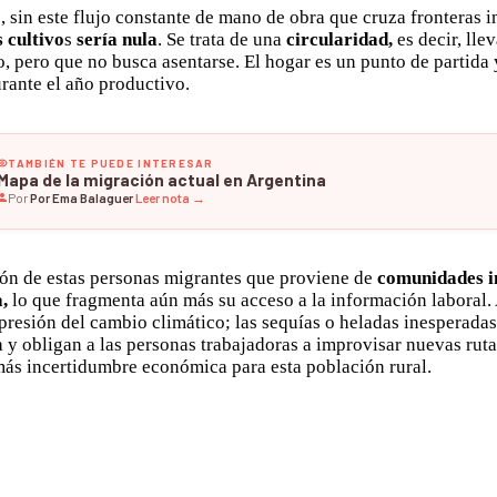
, sin este flujo constante de mano de obra que cruza fronteras i
s cultivo
s
sería nula
. Se trata de una
circularidad,
es decir, lle
o, pero que no busca asentarse. El hogar es un punto de partida 
rante el año productivo.
TAMBIÉN TE PUEDE INTERESAR
Mapa de la migración actual en Argentina
Por
Por Ema Balaguer
·
Leer nota →
ón de estas personas migrantes que proviene de
comunidades i
,
lo que fragmenta aún más su acceso a la información laboral.
 presión del cambio climático; las sequías o heladas inesperadas
 y obligan a las personas trabajadoras a improvisar nuevas ruta
más incertidumbre económica para esta población rural.