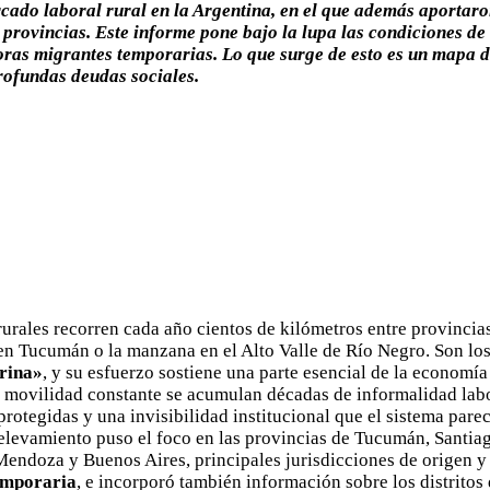
rcado laboral rural en la Argentina, en el que además aporta
 provincias. Este informe pone bajo la lupa las condiciones de 
oras migrantes temporarias. Lo que surge de esto es un mapa 
rofundas deudas sociales.
rurales recorren cada año cientos de kilómetros entre provincia
en Tucumán o la manzana en el Alto Valle de Río Negro. Son lo
rina»
, y su esfuerzo sostiene una parte esencial de la economía
a movilidad constante se acumulan décadas de informalidad labo
protegidas y una invisibilidad institucional que el sistema pare
levamiento puso el foco en las provincias de Tucumán, Santiag
endoza y Buenos Aires, principales jurisdicciones de origen y 
emporaria
, e incorporó también información sobre los distritos 