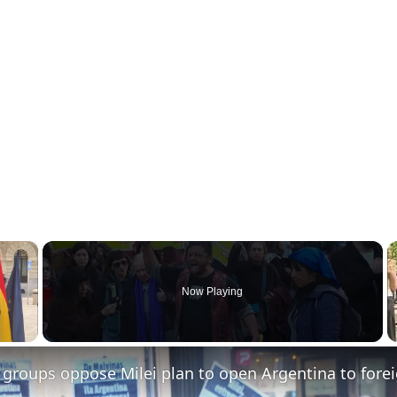
×
Now Playing
y Video
groups oppose Milei plan to open Argentina to fore