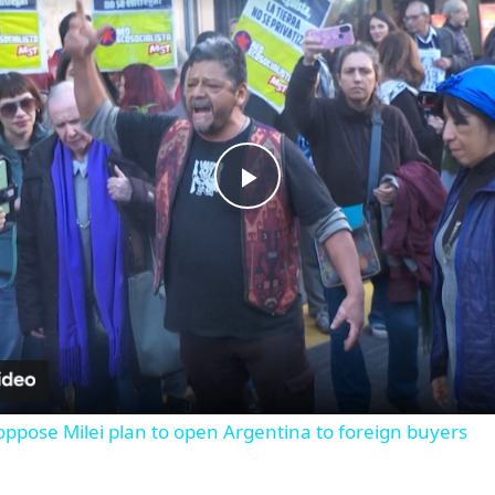
Play Video
ppose Milei plan to open Argentina to foreign buyers