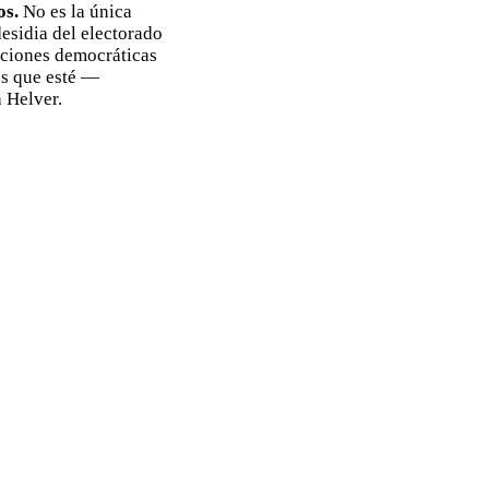
os.
No es la única
esidia del electorado
tuciones democráticas
jos que esté —
a Helver.