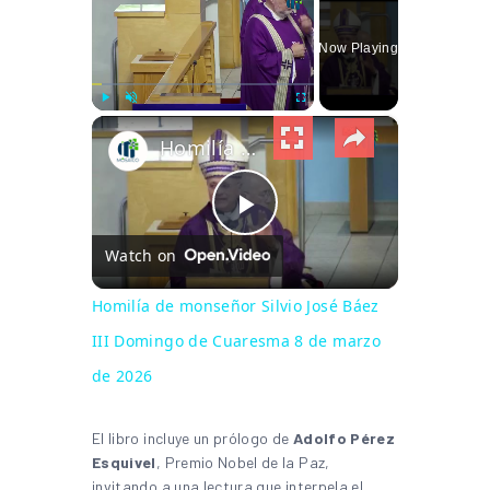
Now Playing
×
Play
Unmute
Fullscreen
Homilía de monseñor Silvio José Báez III Domingo de Cuaresma 8 de marzo de 2026
Play Video
Watch on
Homilía de monseñor Silvio José Báez
III Domingo de Cuaresma 8 de marzo
de 2026
El libro incluye un prólogo de
Adolfo Pérez
Esquivel
, Premio Nobel de la Paz,
invitando a una lectura que interpela el