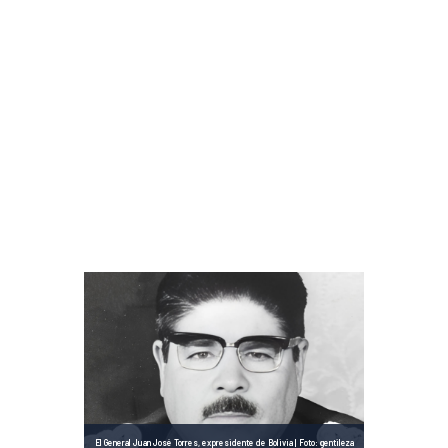
El General Juan José Torres, expresidente de Bolivia | Foto: gentileza