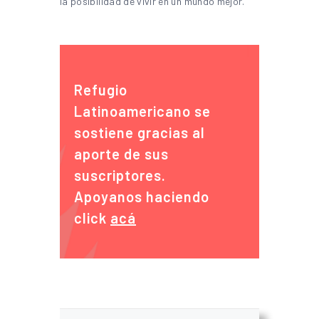
la posibilidad de vivir en un mundo mejor.
Refugio
Latinoamericano se
sostiene gracias al
aporte de sus
suscriptores.
Apoyanos haciendo
click
acá