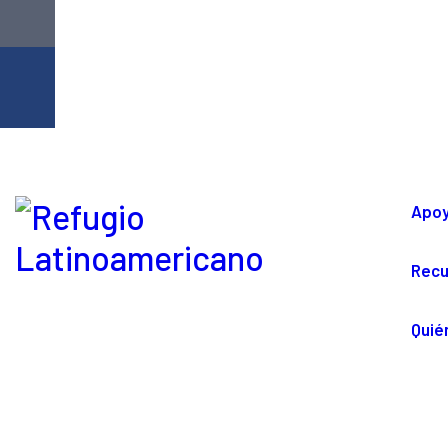
Apo
Recu
Quié