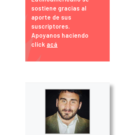
sostiene gracias al
aporte de sus
suscriptores.
Apoyanos haciendo
click
acá