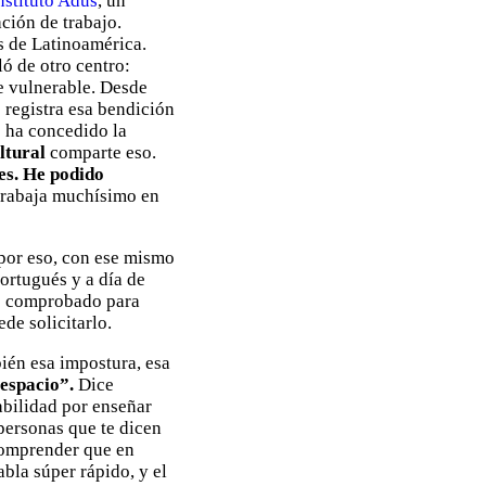
nstituto Adus
, un
ción de trabajo.
 de Latinoamérica.
ó de otro centro:
e vulnerable. Desde
 registra esa bendición
e ha concedido la
ltural
comparte eso.
les. He podido
trabaja muchísimo en
 por eso, con ese mismo
portugués y a día de
io comprobado para
ede solicitarlo.
bién esa impostura, esa
 espacio”.
Dice
abilidad por enseñar
personas que te dicen
 comprender que en
bla súper rápido, y el