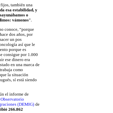
fijos, también una
a esa estabilidad, y
desayunábamos o
idimos: vámonos
”.
e no conoce, “porque
 hace dos años, por
 hacer un pos
oncología así que le
iento porque es
se consigue por 1.000
ir ese dinero era
 estado en una marca de
 trabaja como
 que la situación
ugués, sí está siendo
ún el informe de
l
Observatorio
graciones (DEMIG)
de
cibió 266.862