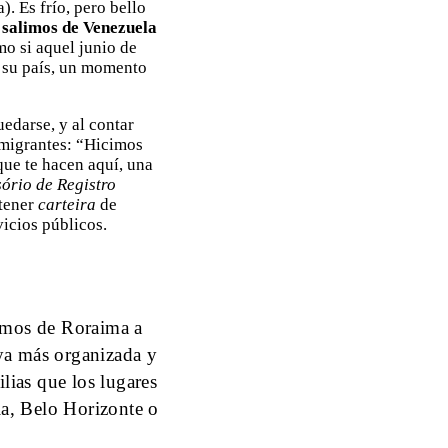
. Es frío, pero bello
 salimos de Venezuela
mo si aquel junio de
 su país, un momento
edarse, y al contar
 migrantes: “Hicimos
que te hacen aquí, una
ório de Registro
 tener
carteira
de
vicios públicos.
imos de Roraima a
 ya más organizada y
lias que los lugares
ia, Belo Horizonte o