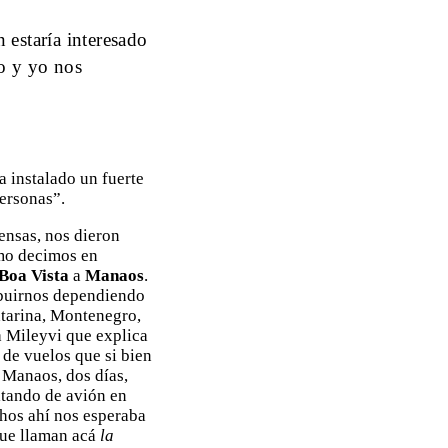
 estaría interesado
o y yo nos
a instalado un fuerte
personas”.
ensas, nos dieron
omo decimos en
Boa Vista
a
Manaos
.
ribuirnos dependiendo
atarina, Montenegro,
la Mileyvi que explica
 de vuelos que si bien
 Manaos, dos días,
ltando de avión en
hos ahí nos esperaba
que llaman acá
la