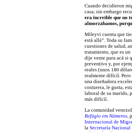
Cuando decidieron migr
casa, sin embargo recu
era increíble que no 
almorzábamos, porque
Mileyvi cuenta que tie
está allá”. Toda su fa
cuestiones de salud, an
tratamiento, que es un 
dije vente para acá si 
preventivo y, por ejem
reales (unos 180 dólar
realmente difícil. Per
una diseñadora excelen
costurera, le gusta, es
laboral de su marido, 
más difícil.
La comunidad venezolan
Refúgio em Números
, 
Internacional de Migr
la
Secretaría Nacional