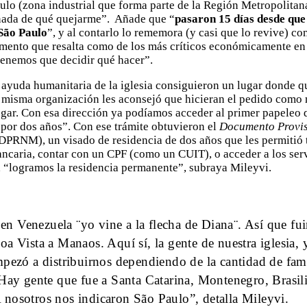
lo (zona industrial que forma parte de la Región Metropolitana)
 nada de qué quejarme”. Añade que “
pasaron 15 días desde que
São Paulo
”, y al contarlo lo rememora (y casi que lo revive) co
mento que resalta como de los más críticos económicamente en
 tenemos que decidir qué hacer”.
 ayuda humanitaria de la iglesia consiguieron un lugar donde qu
a misma organización les aconsejó que hicieran el pedido como
gar. Con esa dirección ya podíamos acceder al primer papeleo 
 por dos años”. Con ese trámite obtuvieron el
Documento Provis
DPRNM), un visado de residencia de dos años que les permitió
bancaria, contar con un CPF (como un CUIT), o acceder a los ser
, “logramos la residencia permanente”, subraya Mileyvi.
n Venezuela ¨yo vine a la flecha de Diana¨. Así que fu
oa Vista a Manaos. Aquí sí, la gente de nuestra iglesia,
mpezó a distribuirnos dependiendo de la cantidad de fami
 Hay gente que fue a Santa Catarina, Montenegro, Brasil
nosotros nos indicaron São Paulo”, detalla Mileyvi.