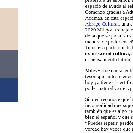
profesora de español. 
espacio de ayuda al re
Comenzó gracias a Adu
Además, en este espaci
Abraço Cultural
, una 
2020 Mileyvi trabaja e
de la que se jacta, su
manera de poder enseña
Tiene esa parte que te
expresar mi cultura, 
el pensamiento latino,
Mileyvi fue consciente
tesón que antes mencio
hoy ya tiene el certi
poder naturalizarte”, p
Si bien reconoce que h
incomodidad que sup
también que es algo “r
bien el español y que 
“Puedes repetir, perdó
verdad hay veces que n