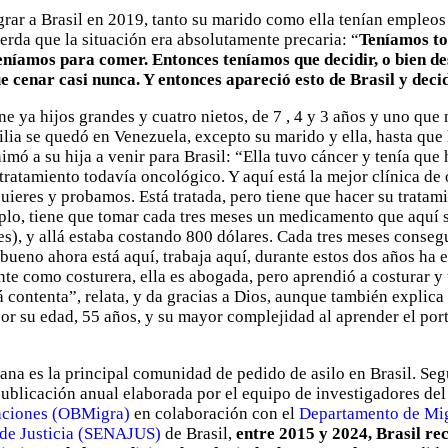
ar a Brasil en 2019, tanto su marido como ella tenían empleos 
erda que la situación era absolutamente precaria: “
Teníamos tod
teníamos para comer. Entonces teníamos que decidir, o bien 
 cenar casi nunca. Y entonces apareció esto de Brasil y dec
ne ya hijos grandes y cuatro nietos, de 7 , 4 y 3 años y uno qu
milia se quedó en Venezuela, excepto su marido y ella, hasta que
imó a su hija a venir para Brasil: “Ella tuvo cáncer y tenía que
tratamiento todavía oncológico. Y aquí está la mejor clínica de 
quieres y probamos. Está tratada, pero tiene que hacer su tratam
plo, tiene que tomar cada tres meses un medicamento que aquí 
es), y allá estaba costando 800 dólares. Cada tres meses consegu
o bueno ahora está aquí, trabaja aquí, durante estos dos años ha
te como costurera, ella es abogada, pero aprendió a costurar y
tá contenta”, relata, y da gracias a Dios, aunque también explica
por su edad, 55 años, y su mayor complejidad al aprender el port
a es la principal comunidad de pedido de asilo en Brasil. Seg
publicación anual elaborada por el equipo de investigadores de
aciones (OBMigra)
en colaboración con el
Departamento de Mi
 de Justicia (SENAJUS)
de Brasil,
entre 2015 y 2024, Brasil re