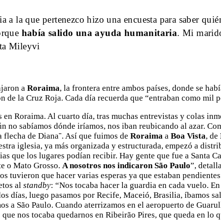
sia a la que pertenezco hizo una encuesta para saber quién
porque
había salido una ayuda humanitaria
. Mi marid
ta Mileyvi
ajaron a
Roraima
, la frontera entre ambos países, donde se habí
ón de la Cruz Roja. Cada día recuerda que “entraban como mil 
 en Roraima. Al cuarto día, tras muchas entrevistas y colas inm
Aún no sabíamos dónde iríamos, nos iban reubicando al azar. C
a flecha de Diana
¨
. Así que fuimos de
Roraima
a
Boa Vista
, de
uestra iglesia, ya más organizada y estructurada, empezó a dist
lias que los lugares podían recibir. Hay gente que fue a Santa C
nte o Mato Grosso.
A nosotros nos indicaron São Paulo
”, detal
os tuvieron que hacer varias esperas ya que estaban pendientes
etos al
standby
: “Nos tocaba hacer la guardia en cada vuelo. En
os días, luego pasamos por Recife, Maceió, Brasilia, íbamos sa
mos a São Paulo. Cuando aterrizamos en el aeropuerto de Guarul
 que nos tocaba quedarnos en Ribeirão Pires, que queda en lo 