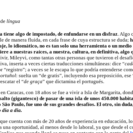
 de
língua
a tiene algo de impostado, de enfundarse en un disfraz
. Algo 
le de manera fluida, en cada frase de cuya estructura se duda;
h
aje, lo idiomático, no es tan solo una herramienta o un medio
iere a nuestras raíces, a nuestra, cultura, en definitiva, algo 
vir, Mileyvi, como tantas otras personas que tuvieron el desafío
iva, inserta a veces ciertas traducciones simultáneas: dice “
cad
or “registro”; a veces se le escapa lo que podría entenderse com
ortuñol
: suelta un “de gratis”, incluyendo esa preposición, ese 
escatar el “
de graça
” que dictamina el portugués.
en Caracas, con 18 años se fue a vivir a Isla de Margarita, don
salto (gigantesco) de pasar de una isla de unos 450.000 habit
São Paulo, fue uno de sus grandes desafíos. El otro, sin duda
 dia a dia.
 que cuenta con más de 20 años de experiencia en educación, lo
a una oportunidad, al menos desde lo laboral, ya que desde el