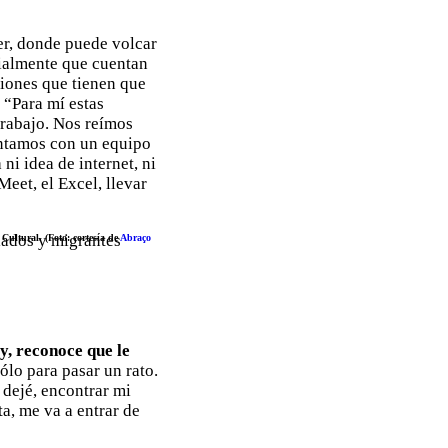
er, donde puede volcar
ialmente que cuentan
iones que tienen que
 “Para mí estas
trabajo. Nos reímos
contamos con un equipo
ni idea de internet, ni
et, el Excel, llevar
Cultural. (Foto: cortesía de
Abraço
oy, reconoce que le
ólo para pasar un rato.
 dejé, encontrar mi
a, me va a entrar de