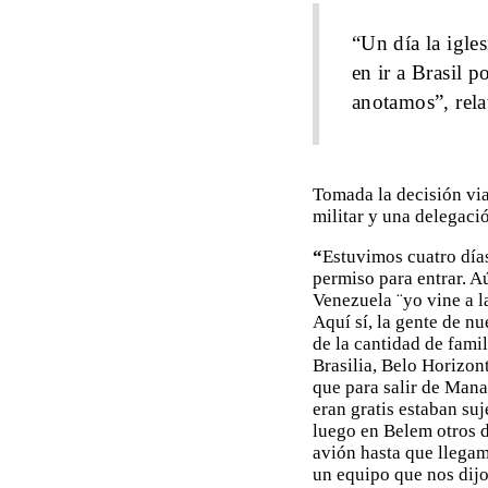
“Un día la igle
en ir a Brasil 
anotamos”, rela
Tomada la decisión vi
militar y una delegaci
“
Estuvimos cuatro días
permiso para entrar. 
Venezuela ¨yo vine a l
Aquí sí, la gente de n
de la cantidad de fami
Brasilia, Belo Horizo
que para salir de Mana
eran gratis estaban suj
luego en Belem otros d
avión hasta que llega
un equipo que nos dijo