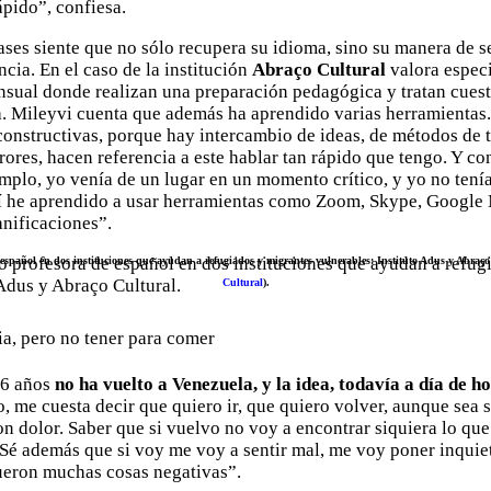
ápido”, confiesa.
ases siente que no sólo recupera su idioma, sino su manera de s
cia. En el caso de la institución
Abraço Cultural
valora espec
sual donde realizan una preparación pedagógica y tratan cuest
. Mileyvi cuenta que además ha aprendido varias herramientas.
onstructivas, porque hay intercambio de ideas, de métodos de 
rores, hacen referencia a este hablar tan rápido que tengo. Y 
mplo, yo venía de un lugar en un momento crítico, y yo no tenía 
 he aprendido a usar herramientas como Zoom, Skype, Google Me
lanificaciones”.
español en dos instituciones que ayudan a refugiados y migrantes vulnerables: Instituto Adus y Abraço 
Cultural
).
ia, pero no tener para comer
 6 años
no ha vuelto a Venezuela, y la idea, todavía a día de h
 me cuesta decir que quiero ir, que quiero volver, aunque sea s
on dolor. Saber que si vuelvo no voy a encontrar siquiera lo que
Sé además que si voy me voy a sentir mal, me voy poner inquiet
ueron muchas cosas negativas”.