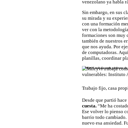
venezolano ya habla r
Sin embargo, en sus cl
su mirada y su experien
con una formación men
ver con la metodología
formaciones son muy c
también de nuestros er
que nos ayuda. Por eje
de computadoras. Aquí
planillas, coordinar p
Mileyvi trabaja como profesora de 
Trabajo fijo, casa prop
Desde que partió hace
cuesta.
“Me ha costado,
Ese volver lo pienso c
barrio todo cambiado. 
nuevo esa ansiedad. F