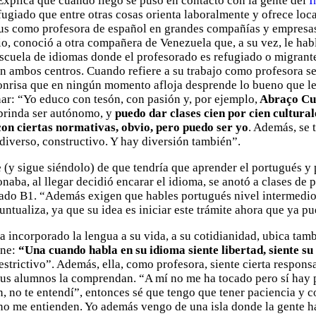
Explica que cuando llegó se puso en contacto con la gente del
I
fugiado que entre otras cosas orienta laboralmente y ofrece loca
s como profesora de español en grandes compañías y empresas
o, conoció a otra compañera de Venezuela que, a su vez, le habl
escuela de idiomas donde el profesorado es refugiado o migrant
n ambos centros. Cuando refiere a su trabajo como profesora se
 sonrisa que en ningún momento afloja desprende lo bueno que l
r: “Yo educo con tesón, con pasión y, por ejemplo,
Abraço Cu
 brinda ser autónomo, y
puedo dar clases cien por cien cultura
con ciertas normativas, obvio, pero puedo ser yo
. Además, se 
 diverso, constructivo. Y hay diversión también”.
 (y sigue siéndolo) de que tendría que aprender el portugués y
naba, al llegar decidió encarar el idioma, se anotó a clases de 
ficado B1. “Además exigen que hables portugués nivel intermed
untualiza, ya que su idea es iniciar este trámite ahora que ya pu
a incorporado la lengua a su vida, a su cotidianidad, ubica tam
one:
“Una cuando habla en su idioma siente libertad, siente su
estrictivo”. Además, ella, como profesora, siente cierta respons
sus alumnos la comprendan. “A mí no me ha tocado pero sí hay 
n, no te entendí”, entonces sé que tengo que tener paciencia y
o me entienden. Yo además vengo de una isla donde la gente ha