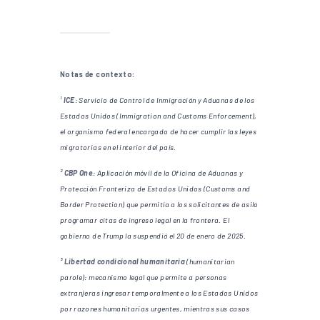
Notas de contexto:
¹
ICE
: Servicio de Control de Inmigración y Aduanas de los
Estados Unidos (Immigration and Customs Enforcement),
el organismo federal encargado de hacer cumplir las leyes
migratorias en el interior del país.
²
CBP One
: Aplicación móvil de la Oficina de Aduanas y
Protección Fronteriza de Estados Unidos (Customs and
Border Protection) que permitía a los solicitantes de asilo
programar citas de ingreso legal en la frontera. El
gobierno de Trump la suspendió el 20 de enero de 2025.
³
Libertad condicional humanitaria
(humanitarian
parole): mecanismo legal que permite a personas
extranjeras ingresar temporalmente a los Estados Unidos
por razones humanitarias urgentes, mientras sus casos