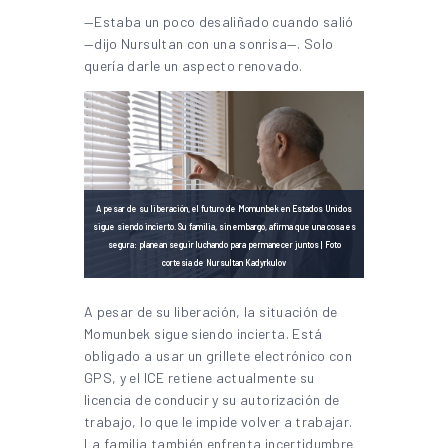
—Estaba un poco desaliñado cuando salió
—dijo Nursultan con una sonrisa—. Solo
quería darle un aspecto renovado.
A pesar de su liberación, el futuro de Momunbek en Estados Unidos
sigue siendo incierto. Su familia, sin embargo, afirma que una cosa es
segura: planean seguir luchando para permanecer juntos | Foto
cortesía de Nursultan Kadyrkulov
A pesar de su liberación, la situación de
Momunbek sigue siendo incierta. Está
obligado a usar un grillete electrónico con
GPS, y el ICE retiene actualmente su
licencia de conducir y su autorización de
trabajo, lo que le impide volver a trabajar.
La familia también enfrenta incertidumbre