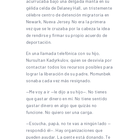
acurrucaba bajo una delgada manta en su
gélida celda de Delaney Hall, un tristemente
célebre centro de detención migratoria en
Newark, Nueva Jersey. No era la primera
vez que se le cruzaba por la cabeza la idea
de rendirse y firmar su propio acuerdo de
deportación.
En una llamada telefónica con su hijo,
Nursultan Kadyrkulov, quien se desvivía por
contactar todos los recursos posibles para
lograr la liberación de su padre, Momunbek
sonaba cada vez más resignado.
—Me voy a ir —le dijo a su hijo—. No tienes
que gastar dinero en mí. No tiene sentido
gastar dinero en algo que quizás no
funcione. No quiero ser una carga.
—Escucha, papá, no te vas a ningún lado —
respondió él—. Hay organizaciones que
pueden ayudar. La gente está donando. Te