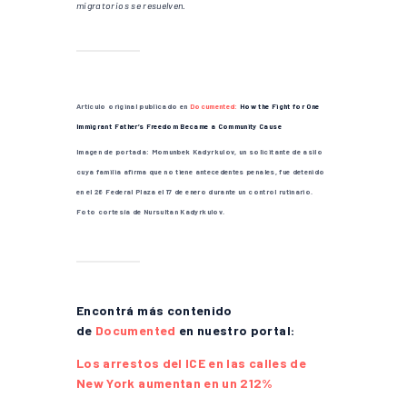
migratorios se resuelven.
rtículo original publicado en
Documented:
How the Fight for One
A
Immigrant Father’s Freedom Became a Community Cause
Imagen de portada: Momunbek Kadyrkulov, un solicitante de asilo
cuya familia afirma que no tiene antecedentes penales, fue detenido
en el 26 Federal Plaza el 17 de enero durante un control rutinario.
Foto cortesía de Nursultan Kadyrkulov.
Encontrá más contenido
de
Documented
en nuestro portal:
Los arrestos del ICE en las calles de
New York aumentan en un 212%