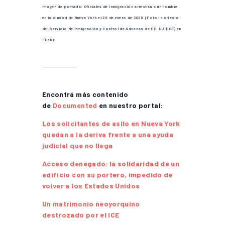
Imagen de portada: Oficiales de inmigración arrestan a un hombre
en la ciudad de Nueva York el 28 de enero de 2025 | Foto: cortesía
del Servicio de Inmigración y Control de Aduanas de EE. UU. (ICE) en
Flickr.
Encontrá más contenido
de
Documented
en nuestro portal:
Los solicitantes de asilo en Nueva York
quedan a la deriva
frente
a una ayuda
judicial que no llega
Acceso denegado: la solidaridad de un
edificio con su portero, impedido de
volver a los Estados Unidos
Un matrimonio neoyorquino
destrozado por el ICE