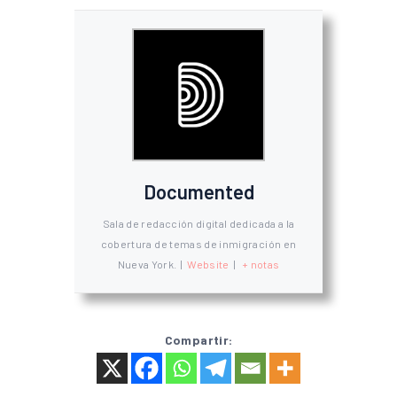
Documented
Sala de redacción digital dedicada a la
cobertura de temas de inmigración en
Nueva York.
|
Website
|
+ notas
Compartir: