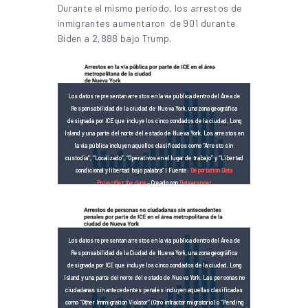
Durante el mismo período, los arrestos de
inmigrantes aumentaron de 901 durante
Biden a 2,888 bajo Trump.
Los datos representan arrestos en la vía pública dentro del Área de
Responsabilidad de la ciudad de Nueva York, una zona geográfica
designada por ICE que incluye los cinco condados de la ciudad, Long
Island y una parte del norte del estado de Nueva York. Los arrestos en
la vía pública incluyen aquellos clasificados como “Arresto sin
custodia”, “Localizado”, “Operativos en el lugar de trabajo” y “Libertad
condicional y libertad bajo palabra” | Fuente:
Deportation Data
Project
Get the data
– Creado con
Datawrapper
Los datos representan arrestos en la vía pública dentro del Área de
Responsabilidad de la Ciudad de Nueva York, una zona geográfica
designada por ICE que incluye los cinco condados de la ciudad, Long
Island y una parte del norte del estado de Nueva York. Las personas no
ciudadanas sin antecedentes penales incluyen aquellas clasificadas
como “Other Immigration Violator” (Otro infractor migratorio) o “Pending