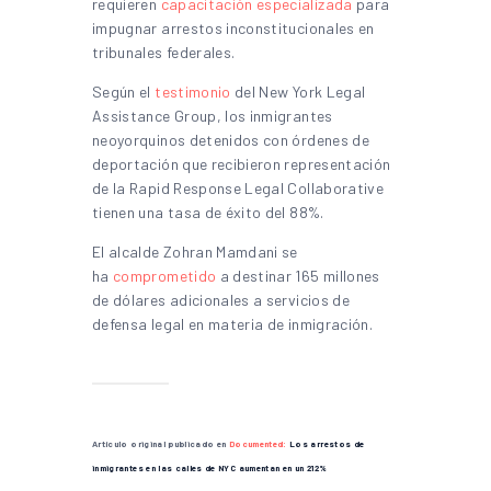
requieren
capacitación especializada
para
impugnar arrestos inconstitucionales en
tribunales federales.
Según el
testimonio
del New York Legal
Assistance Group, los inmigrantes
neoyorquinos detenidos con órdenes de
deportación que recibieron representación
de la Rapid Response Legal Collaborative
tienen una tasa de éxito del 88%.
El alcalde Zohran Mamdani se
ha
comprometido
a destinar 165 millones
de dólares adicionales a servicios de
defensa legal en materia de inmigración.
Artículo original publicado en
Documented:
Los arrestos de
inmigrantes en las calles de NYC aumentan en un 212%