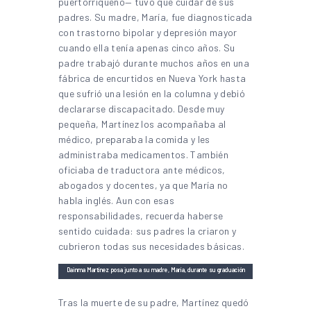
puertorriqueño— tuvo que cuidar de sus
padres. Su madre, María, fue diagnosticada
con trastorno bipolar y depresión mayor
cuando ella tenía apenas cinco años. Su
padre trabajó durante muchos años en una
fábrica de encurtidos en Nueva York hasta
que sufrió una lesión en la columna y debió
declararse discapacitado. Desde muy
pequeña, Martínez los acompañaba al
médico, preparaba la comida y les
administraba medicamentos. También
oficiaba de traductora ante médicos,
abogados y docentes, ya que María no
habla inglés. Aun con esas
responsabilidades, recuerda haberse
sentido cuidada: sus padres la criaron y
cubrieron todas sus necesidades básicas.
Dainma Martínez posa junto a su madre, María, durante su graduación
de 2025 en el Hostos Community College | Foto:
Documented
Tras la muerte de su padre, Martínez quedó