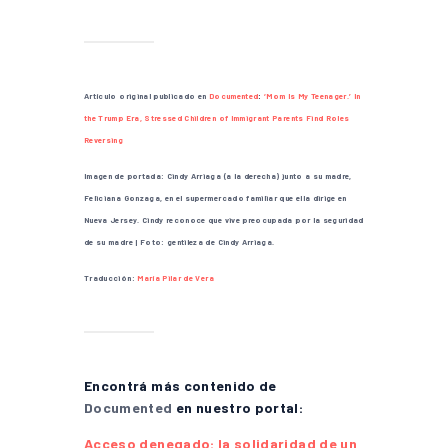
Artículo original publicado en
Documented
:
‘Mom Is My Teenager.’ In
the Trump Era, Stressed Children of Immigrant Parents Find Roles
Reversing
Imagen de portada: Cindy Arriaga (a la derecha) junto a su madre,
Feliciana Gonzaga, en el supermercado familiar que ella dirige en
Nueva Jersey. Cindy reconoce que vive preocupada por la seguridad
de su madre | Foto: gentileza de Cindy Arriaga.
Traducción:
María Pilar de Vera
Encontrá más contenido de
Documented
en nuestro portal:
Acceso denegado: la solidaridad de un