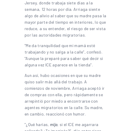
Jersey, donde trabaja siete días a la
semana, 12 horas por día. Arriaga siente
algo de alivio al saber que su madre pasa la
mayor parte del tiempo en interiores, lo que
reduce, a su entender, el riesgo de ser vista
por las autoridades migratorias.
“Me da tranquilidad que mi mamá esté
trabajando y no salga a la calle”, confesó.
“Aunque la preparé para saber qué decir si
alguna vez ICE aparece en la tienda”.
Aun así, hubo ocasiones en que su madre
quiso salir más allá del trabajo. A
comienzos de noviembre, Arriaga aceptó ir
de compras con ella, pero rápidamente se
arrepintió por miedo a encontrarse con
agentes migratorios en la calle. Su madre,
en cambio, reaccionó con humor.
“¿Qué harías,
mija
, si el ICE me agarrara
saliendo? ¿Te imaginás?”, dijo entre risas.