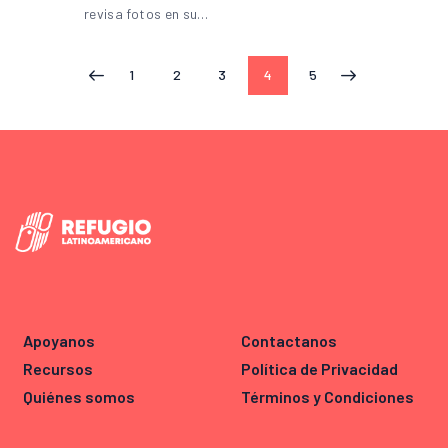
revisa fotos en su…
1
2
3
4
5
<
>
Apoyanos
Contactanos
Recursos
Política de Privacidad
Quiénes somos
Términos y Condiciones