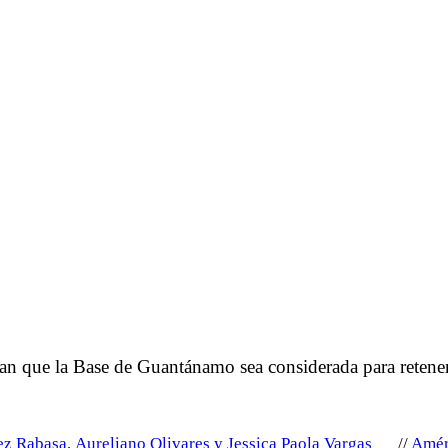
n que la Base de Guantánamo sea considerada para retener
ez Rabasa, Aureliano Olivares y Jessica Paola Vargas
Amér