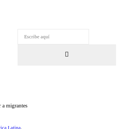
 a migrantes
ica Latina
,