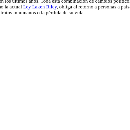
en los últimos años. Toda esta combinación de cambios político
o la actual
Ley Laken Riley
, obliga al retorno a personas a pa
 tratos inhumanos o la pérdida de su vida.