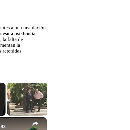
antes a una instalación
cceso a asistencia
la falta de
ementan la
 retenidas.
×
cas