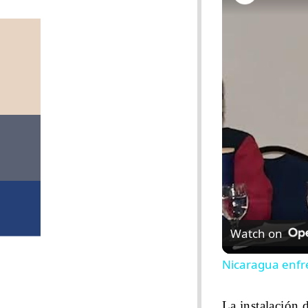
Watch on
Nicaragua enfre
La instalación 