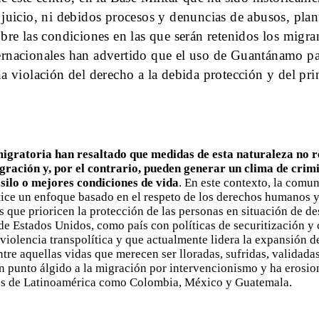
 juicio, ni debidos procesos y denuncias de abusos, plan
obre las condiciones en las que serán retenidos los migra
rnacionales han advertido que el uso de Guantánamo par
na violación del derecho a la debida protección y del pri
migratoria han resaltado que medidas de esta naturaleza no r
igración y, por el contrario, pueden generar un clima de crim
asilo o mejores condiciones de vida
. En este contexto, la comu
tice un enfoque basado en el respeto de los derechos humanos 
as que prioricen la protección de las personas en situación de d
de Estados Unidos, como país con políticas de securitización y 
violencia transpolítica y que actualmente lidera la expansión de
ntre aquellas vidas que merecen ser lloradas, sufridas, validada
un punto álgido a la migración por intervencionismo y ha erosio
es de Latinoamérica como Colombia, México y Guatemala.