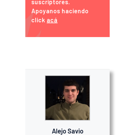
suscriptores.
Apoyanos haciendo
click
acá
Alejo Savio