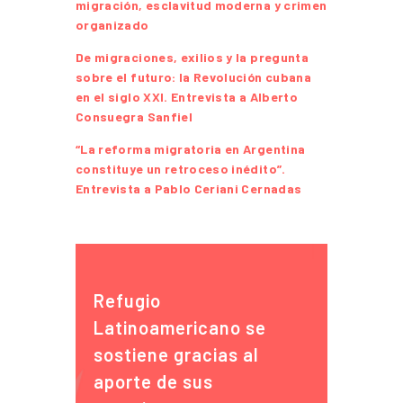
migración, esclavitud moderna y crimen
organizado
De migraciones, exilios y la pregunta
sobre el futuro: la Revolución cubana
en el siglo XXI. Entrevista a Alberto
Consuegra Sanfiel
“La reforma migratoria en Argentina
constituye un retroceso inédito”.
Entrevista a Pablo Ceriani Cernadas
Refugio
Latinoamericano se
sostiene gracias al
aporte de sus