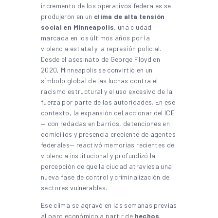
incremento de los operativos federales se
produjeron en un
clima de alta tensión
social en Minneapolis
, una ciudad
marcada en los últimos años por la
violencia estatal y la represión policial.
Desde el asesinato de George Floyd en
2020, Minneapolis se convirtió en un
símbolo global de las luchas contra el
racismo estructural y el uso excesivo de la
fuerza por parte de las autoridades. En ese
contexto, la expansión del accionar del ICE
— con redadas en barrios, detenciones en
domicilios y presencia creciente de agentes
federales— reactivó memorias recientes de
violencia institucional y profundizó la
percepción de que la ciudad atraviesa una
nueva fase de control y criminalización de
sectores vulnerables.
Ese clima se agravó en las semanas previas
al paro económico a partir de
hechos