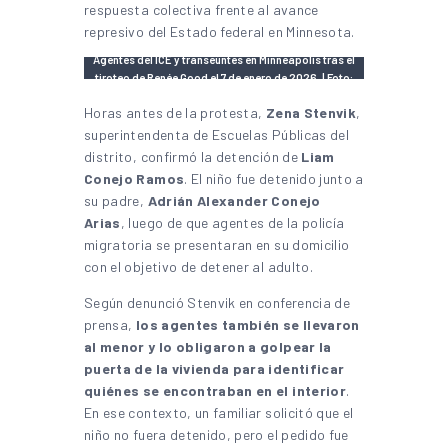
respuesta colectiva frente al avance
represivo del Estado federal en Minnesota.
Agentes del ICE y transeúntes en Minneapolis tras el
tiroteo de Renée Good el 7 de enero de 2026. | Foto:
Chad Davis
Horas antes de la protesta,
Zena Stenvik
,
superintendenta de Escuelas Públicas del
distrito, confirmó la detención de
Liam
Conejo Ramos
. El niño fue detenido junto a
su padre,
Adrián Alexander Conejo
Arias
, luego de que agentes de la policía
migratoria se presentaran en su domicilio
con el objetivo de detener al adulto.
Según denunció Stenvik en conferencia de
prensa,
los agentes también se llevaron
al menor y lo obligaron a golpear la
puerta de la vivienda para identificar
quiénes se encontraban en el interior
.
En ese contexto, un familiar solicitó que el
niño no fuera detenido, pero el pedido fue