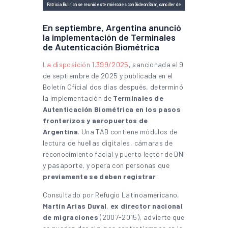
Patricia Bullrich se reunió este miércoles con Gideon Sa’ar, canciller de
Israel, para analizar la cooperación en seguridad | Foto: Ministerio de
Seguridad de la República Argentina
En septiembre, Argentina anunció
la implementación de Terminales
de Autenticación Biométrica
La disposición 1.399/2025
, sancionada el 9
de septiembre de 2025 y publicada en el
Boletín Oficial dos días después, determinó
la implementación de
Terminales de
Autenticación Biométrica en los pasos
fronterizos y aeropuertos de
Argentina
. Una TAB contiene módulos de
lectura de huellas digitales, cámaras de
reconocimiento facial y puerto lector de DNI
y pasaporte, y opera con personas que
previamente se deben registrar
.
Consultado por Refugio Latinoamericano,
Martín Arias Duval
,
ex director nacional
de migraciones
(2007-2015), advierte que