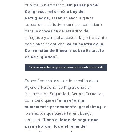
pública. Sin embargo,
sin pasar por el
Congreso
,
reformó la Ley de
Refugiados
, estableciendo algunos
aspectos restrictivos en el procedimiento
para la concesión del estatuto de
refugiado y para el acceso a la justicia ante
decisiones negativas.
Va en contra de la
Convención de Ginebra sobre Estatuto
de Refugiados
”.
“La decisión política del gobierno nacional de securitizar el tema de
movilidad humana comenzó hace un año”, afirmó el experto Pablo
Ceriani Cernadas
Específicamente sobre la anexión de la
Agencia Nacional de Migraciones al
Ministerio de Seguridad, Ceriani Cernadas
consideró que es “
una reforma
sumamente preocupante
,
gravísima
por
los efectos que puede tener”. Luego,
justificó: “
Usan el lente de seguridad
para abordar todo el tema de