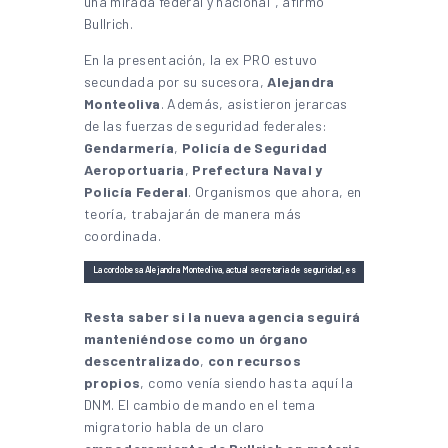
una mirada federal y nacional”, afirmó
Bullrich.
En la presentación, la ex PRO estuvo
secundada por su sucesora,
Alejandra
Monteoliva
. Además, asistieron jerarcas
de las fuerzas de seguridad federales:
Gendarmería
,
Policía de Seguridad
Aeroportuaria
,
Prefectura Naval y
Policía Federal
. Organismos que ahora, en
teoría, trabajarán de manera más
coordinada.
La cordobesa Alejandra Monteoliva, actual secretaria de seguridad, es
la designada para reemplazar a Patricia Bullrich en el Ministerio de
Seguridad de la Nación | Foto: Ministerio de Seguridad de la República
Resta saber si la nueva agencia seguirá
Argentina
manteniéndose como un órgano
descentralizado
,
con recursos
propios
, como venía siendo hasta aquí la
DNM. El cambio de mando en el tema
migratorio habla de un claro