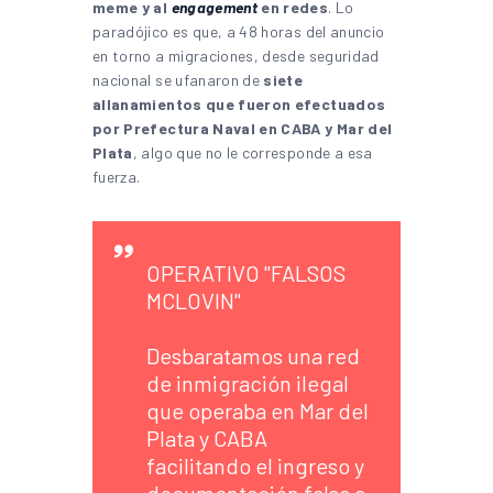
meme y al
engagement
en redes
. Lo
paradójico es que, a 48 horas del anuncio
en torno a migraciones, desde seguridad
nacional se ufanaron de
siete
allanamientos que fueron efectuados
por Prefectura Naval en CABA y Mar del
Plata
, algo que no le corresponde a esa
fuerza.
OPERATIVO "FALSOS
MCLOVIN"
Desbaratamos una red
de inmigración ilegal
que operaba en Mar del
Plata y CABA
facilitando el ingreso y
documentación falsa a