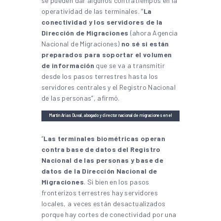
se pueden dar algunos contratiempos en la
operatividad de las terminales. “
La
conectividad y los servidores de la
Dirección de Migraciones
(ahora Agencia
Nacional de Migraciones)
no sé si están
preparados para soportar el volumen
de información
que se va a transmitir
desde los pasos terrestres hasta los
servidores centrales y el Registro Nacional
de las personas”, afirmó.
Martín Arias Duval, abogado y director nacional de migraciones en el
in Gallery
periodo 2007-2015 | Foto: Red Social X
“
Las terminales biométricas operan
contra base de datos del Registro
Nacional de las personas y base de
datos de la Dirección Nacional de
Migraciones
. Si bien en los pasos
fronterizos terrestres hay servidores
locales, a veces están desactualizados
porque hay cortes de conectividad por una