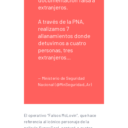
extranjeros.
A través de la PNA,
realizamos 7
allanamientos donde
detuvimos a cuatro
personas, tres
extranjeros…
pic.twitter.com/Y2nd9
4VNCV
— Ministerio de Seguridad
Nacional (@MinSeguridad_Ar)
November 27, 2025
El operativo “Falsos McLovin”, que hace
referencia al icónico personaje de la
película Super Cool, capturó a cuatro