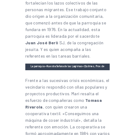
fortalecían los lazos colectivos de las
personas migrantes. Ese trabajo conjunto
dio origen a la organización comunitaria,
que comenzó antes de que la parroquia se
fundara en 1976. En la actualidad, esta
parroquia es liderada por el sacerdote
Juan José Berli
SJ, de la congregación
jesuita. Y es quien acompaña a las
referentes en las tareas barriales.
La parroquia «Nuestra Señora de las Lágrimas» (Quilmes, Prov. de
Buenos Aires) es sede de la organización comunitaria que sostienen
las mujeres de origen paraguayo | Foto: Benicia Quintana
Frente a las sucesivas crisis económicas, el
vecindario respondió con ollas populares y
proyectos productivos. Mari resalta el
esfuerzo de compañeras como
Tomasa
Rivarola
, con quien crearon una
cooperativa textil. «Conseguimos una
máquina de coser industrial», detalla la
referente con emoción. La cooperativa se
formó aproximadamente en 1984 con varios