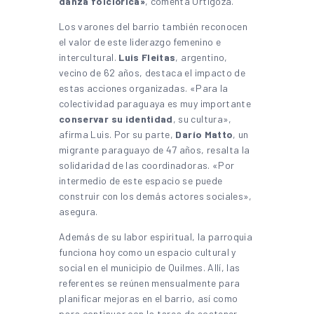
danza folclórica»
, comenta Ortigoza.
Los varones del barrio también reconocen
el valor de este liderazgo femenino e
intercultural.
Luis Fleitas
, argentino,
vecino de 62 años, destaca el impacto de
estas acciones organizadas. «Para la
colectividad paraguaya es muy importante
conservar su identidad
, su cultura»,
afirma Luis. Por su parte,
Darío Matto
, un
migrante paraguayo de 47 años, resalta la
solidaridad de las coordinadoras. «Por
intermedio de este espacio se puede
construir con los demás actores sociales»,
asegura.
Además de su labor espiritual, la parroquia
funciona hoy como un espacio cultural y
social en el municipio de Quilmes. Allí, las
referentes se reúnen mensualmente para
planificar mejoras en el barrio, así como
para continuar con la tarea de sostener