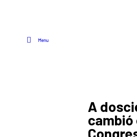
Menu
A dosci
cambió 
Congres