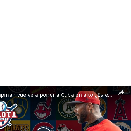
Aroldis Chapman vuelve a poner a Cuba en alto ¿Es el mejor pelotero cubano de este siglo?