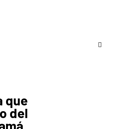
a que
o del
namá