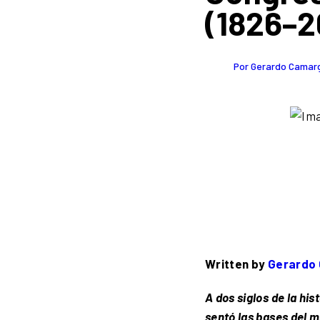
(1826–2
Por Gerardo Cama
Written by
Gerardo
A dos siglos de la h
sentó las bases del m