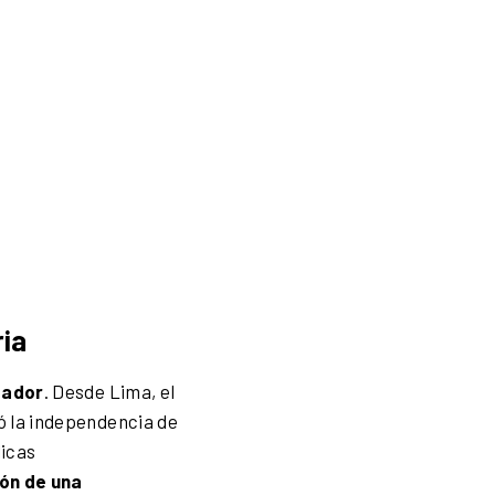
ria
tador
. Desde Lima, el
ó la independencia de
licas
ión de una