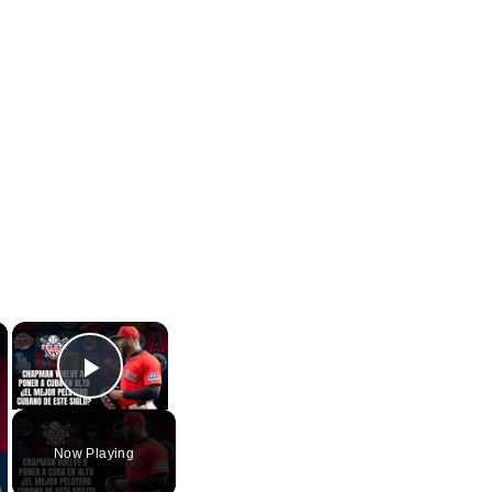
×
×
Play Video
Now Playing