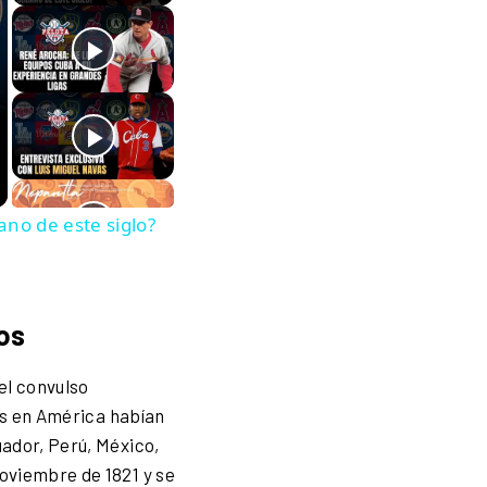
no de este siglo?
nos
el convulso
as en América habían
ador, Perú, México,
oviembre de 1821 y se