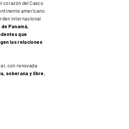
el corazón del Casco
continente americano
orden internacional
o de Panamá,
cedentes que
igen las relaciones
rar, con renovada
a, soberana y libre.