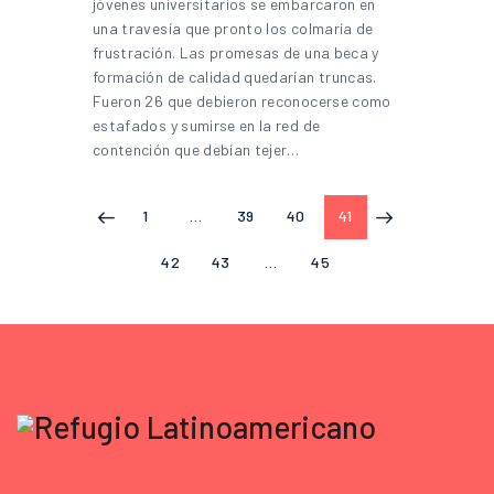
jóvenes universitarios se embarcaron en
una travesía que pronto los colmaría de
frustración. Las promesas de una beca y
formación de calidad quedarían truncas.
Fueron 26 que debieron reconocerse como
estafados y sumirse en la red de
contención que debían tejer…
1
…
39
40
41
<
>
42
43
…
45