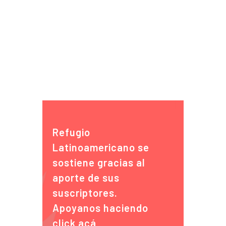
Refugio
Latinoamericano se
sostiene gracias al
aporte de sus
suscriptores.
Apoyanos haciendo
click
acá