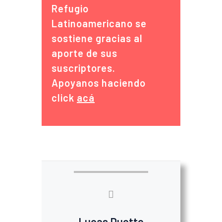
Refugio
Latinoamericano se
sostiene gracias al
aporte de sus
suscriptores.
Apoyanos haciendo
click
acá
Lucas Duette