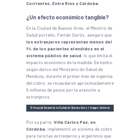
Corrientes, Entre Ríos y Córdoba.
¿Un efecto económico tangible?
En la Ciudad de Buenos Aires, el Ministro de
Salud porteño, Fernán Quirós, aseguró que
los extranjeros representan menos del
1% de los pacientes atendidos en el
sistema público de salud
, lo que limita el
impacto económico de la medida. De hecho,
según datos del Ministerio de Salud de
Mendoza, durante el primer mes de vigencia
del cobro, se recaudaron aproximadamente
5 millones de pesos por la atención a
extranjeros.
El Hospital Durand de la Ciudad de Buenos Aires | Imagen: Gobierno
de la Ciudad Autónoma de Buenos Aires (
CC-BY 2.5 AR
)
Por su parte,
Villa Carlos Paz, en
Córdoba
, implementó un sistema de cobro
para turistas extranjeros y argentinos que