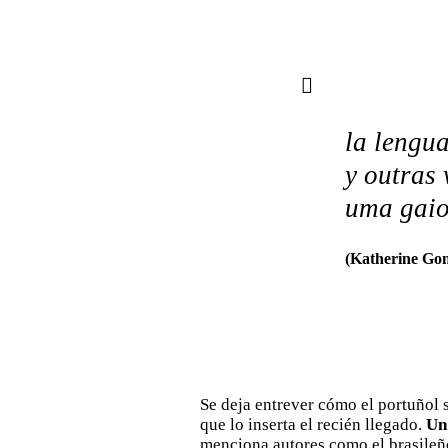
la lengu
y outras 
uma gaio
(Katherine Gom
Se deja entrever cómo el portuñol s
que lo inserta el recién llegado.
Un 
menciona autores como el brasileñ