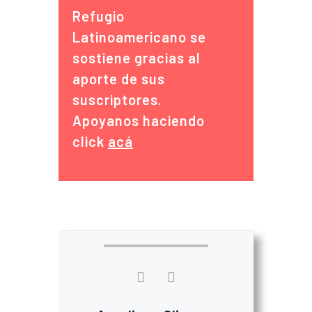
Refugio
Latinoamericano se
sostiene gracias al
aporte de sus
suscriptores.
Apoyanos haciendo
click
acá