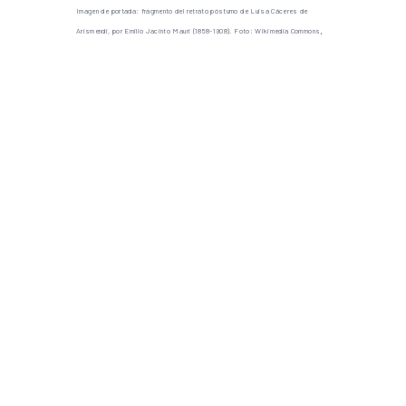
Imagen de portada: fragmento del retrato póstumo de Luisa Cáceres de
.
Arismendi, por Emilio Jacinto Mauri (1858-1908). Foto: Wikimedia Commons