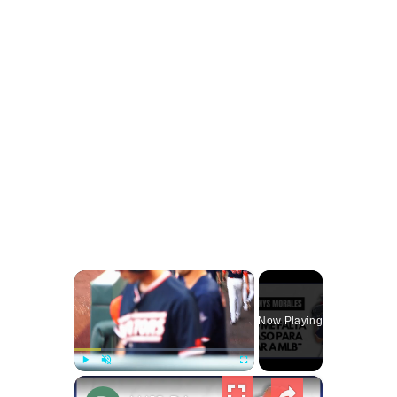
×
Now Playing
×
Play
Unmute
Fullscreen