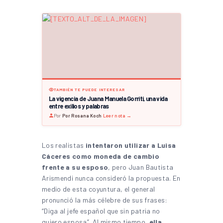
TAMBIÉN TE PUEDE INTERESAR
La vigencia de Juana Manuela Gorriti, una vida
entre exilios y palabras
Por
Por Rosana Koch
·
Leer nota →
Los realistas
intentaron utilizar a Luisa
Cáceres como moneda de cambio
frente a su esposo
, pero Juan Bautista
Arismendi nunca consideró la propuesta. En
medio de esta coyuntura, el general
pronunció la más célebre de sus frases:
“Diga al jefe español que sin patria no
quiero esposa”. Al mismo tiempo,
ella