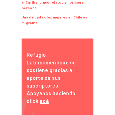
el Caribe: cinco relatos en primera
persona
Una de cada diez mujeres en Chile es
migrante
Refugio
Latinoamericano se
sostiene gracias al
aporte de sus
suscriptores.
Apoyanos haciendo
click
acá