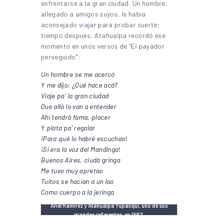
enfrentarse a la gran ciudad. Un hombre,
allegado a amigos suyos, le había
aconsejado viajar para probar suerte;
tiempo después, Atahualpa recordó ese
momento en unos versos de “El payador
perseguido”:
Un hombre se me acercó
Y me dijo: ¿Qué hace acá?
Viaje pa’ la gran ciudad
Que allá lo van a entender
Ahí tendrá fama, placer
Y plata pa’ regalar
¡Para qué lo habré escuchao!
¡Si era la voz del Mandinga!
Buenos Aires, ciudá gringa
Me tuvo muy apretao
Tuitos se hacían a un lao
Como cuerpo a la jeringa
Ariel Ramírez y Atahualpa Yupanqui, uno de sus
grandes referentes, en 1962.