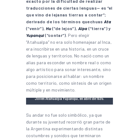
exacto por la dificultad de realizar
traducciones de ciertas lenguas— es “el
que vino de lejanas tierras a contar”;
derivado de los términos quechuas
Ata
(“venir”),
Hu
(“de lejos”),
Alpa
(“tierra”) y
Yupanqui
(“contar”)
. Pero elegir
“Atahualpa” no era solo homenajear al Inca,
era inscribirse en una historia, en un cruce
de lenguas y territorios. No nació como un
alias para esconder un nombre real o como
algo artístico para sonar interesante, sino
para posicionarse al hablar: un nombre
como territorio, como síntesis de un origen
múltiple y en movimiento.
Joven Atahualpa Yupanqui, en abril de 1935.
Su andar no fue solo simbólico, ya que
durante su juventud recorrió gran parte de
la Argentina experimentando distintas
costumbres y sonidos que terminaron