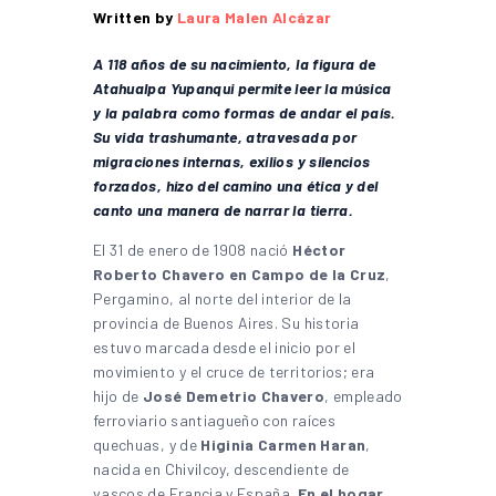
Written by
Laura Malen Alcázar
A 118 años de su nacimiento, la figura de
Atahualpa Yupanqui permite leer la música
y la palabra como formas de andar el país.
Su vida trashumante, atravesada por
migraciones internas, exilios y silencios
forzados, hizo del camino una ética y del
canto una manera de narrar la tierra.
El 31 de enero de 1908 nació
Héctor
Roberto Chavero en Campo de la Cruz
,
Pergamino, al norte del interior de la
provincia de Buenos Aires. Su historia
estuvo marcada desde el inicio por el
movimiento y el cruce de territorios; era
hijo de
José Demetrio Chavero
, empleado
ferroviario santiagueño con raíces
quechuas, y de
Higinia Carmen Haran
,
nacida en Chivilcoy, descendiente de
vascos de Francia y España.
En el hogar