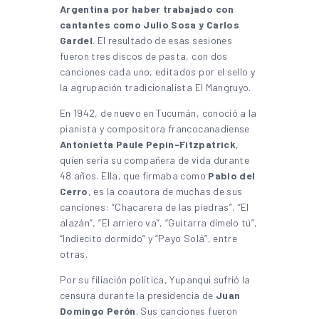
Argentina por haber trabajado con
cantantes como Julio Sosa y Carlos
Gardel
. El resultado de esas sesiones
fueron tres discos de pasta, con dos
canciones cada uno, editados por el sello y
la agrupación tradicionalista El Mangruyo.
En 1942, de nuevo en Tucumán, conoció a la
pianista y compositora francocanadiense
Antonietta Paule Pepin-Fitzpatrick
,
quien sería su compañera de vida durante
48 años. Ella, que firmaba como
Pablo del
Cerro
, es la coautora de muchas de sus
canciones: “Chacarera de las piedras”, “El
alazán”, “El arriero va”, “Guitarra dímelo tú”,
“Indiecito dormido” y “Payo Solá”, entre
otras.
Por su filiación política, Yupanqui sufrió la
censura durante la presidencia de
Juan
Domingo Perón
. Sus canciones fueron