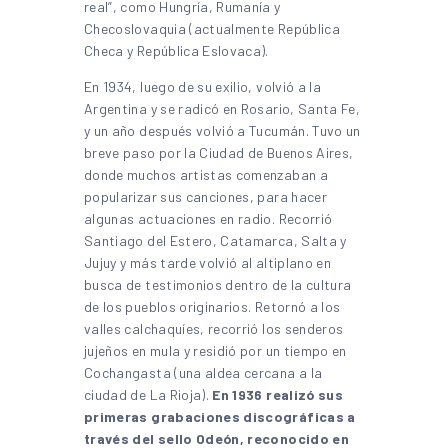
real”, como Hungría, Rumanía y
Checoslovaquia (actualmente República
Checa y República Eslovaca).
En 1934, luego de su exilio, volvió a la
Argentina y se radicó en Rosario, Santa Fe,
y un año después volvió a Tucumán. Tuvo un
breve paso por la Ciudad de Buenos Aires,
donde muchos artistas comenzaban a
popularizar sus canciones, para hacer
algunas actuaciones en radio. Recorrió
Santiago del Estero, Catamarca, Salta y
Jujuy y más tarde volvió al altiplano en
busca de testimonios dentro de la cultura
de los pueblos originarios. Retornó a los
valles calchaquíes, recorrió los senderos
jujeños en mula y residió por un tiempo en
Cochangasta (una aldea cercana a la
ciudad de La Rioja).
En 1936 realizó sus
primeras grabaciones discográficas a
través del sello Odeón, reconocido en