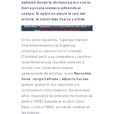
hablaba desde la distancia pero con la
tierra propia siempre adherida al
cuerpo. El exilio no diluyó la raíz del
artista, la volvió más fuerte y nítida
.
Atahualpa Yupanqui y los Chalchaleros en Canal 7. |
Foto:
Agencia General de la Nación
En los años siguientes, Yupanqui regresó
intermitentemente a la Argentina,
construyó su casa en Cerro Colorado
(Córdoba) junto a su compañera y continuó
recorriendo el país. Su obra comenzó a
circular con fuerza entre nuevas
generaciones de artistas, como
Mercedes
Sosa
,
Jorge Cafrune
y
Alberto Cortez
,
quienes grabaron sus canciones y lo
reconocieron como maestro. Durante esos
años, musicalizó las películas Horizontes de
piedra (1956), basada en su libro Cerro
Bayo, y Zafra (1959), actuando también en
las mismas.