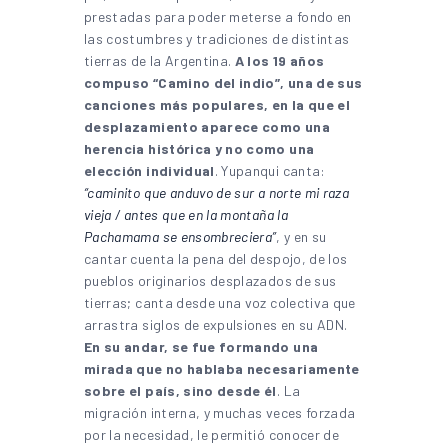
prestadas para poder meterse a fondo en
las costumbres y tradiciones de distintas
tierras de la Argentina.
A los 19 años
compuso “Camino del indio”, una de sus
canciones más populares, en la que el
desplazamiento aparece como una
herencia histórica y no como una
elección individual
. Yupanqui canta:
“caminito que anduvo de sur a norte mi raza
vieja / antes que en la montaña la
Pachamama se ensombreciera”
, y en su
cantar cuenta la pena del despojo, de los
pueblos originarios desplazados de sus
tierras; canta desde una voz colectiva que
arrastra siglos de expulsiones en su ADN.
En su andar, se fue formando una
mirada que no hablaba necesariamente
sobre el país, sino desde él
. La
migración interna, y muchas veces forzada
por la necesidad, le permitió conocer de