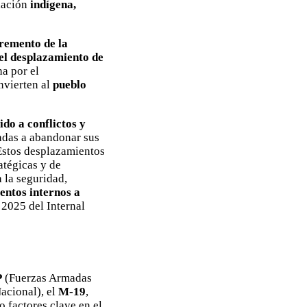
blación
indígena,
cremento de la
 el desplazamiento de
ha por el
nvierten al
pueblo
do a conflictos y
adas a abandonar sus
Estos desplazamientos
atégicas y de
 la seguridad,
entos internos a
 2025 del Internal
P
(Fuerzas Armadas
acional), el
M-19
,
o factores clave en el