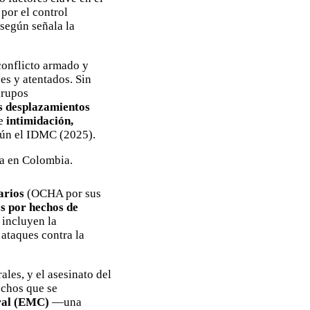
por el control
, según señala la
conflicto armado y
es y atentados. Sin
grupos
os desplazamientos
de
intimidación,
gún el IDMC (2025).
arios
(OCHA por sus
s por hechos de
 incluyen la
 ataques contra la
les, y el asesinato
del
echos que se
ral (EMC)
—una