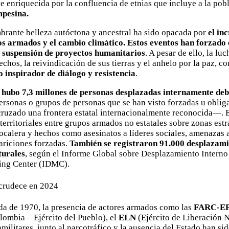
e enriquecida por la confluencia de etnias que incluye a la po
pesina.
brante belleza autóctona y ancestral ha sido opacada por
el in
ctos armados y el cambio climático. Estos eventos han forzado
a suspensión de proyectos humanitarios
. A pesar de ello, la luc
hos, la reivindicación de sus tierras y el anhelo por la paz, co
 inspirador de diálogo y resistencia
.
hubo 7,3 millones de personas desplazadas internamente debi
ersonas o grupos de personas que se han visto forzadas u oblig
cruzado una frontera estatal internacionalmente reconocida—. 
territoriales entre grupos armados no estatales sobre zonas estr
calera y hechos como asesinatos a líderes sociales, amenazas a
ariciones forzadas.
También se registraron 91.000 desplazami
turales
, según el Informe Global sobre Desplazamiento Interno
ing Center (IDMC).
ecrudece en 2024
da de 1970, la presencia de actores armados como las
FARC-E
ombia – Ejército del Pueblo), el
ELN
(Ejército de Liberación N
militares, junto al narcotráfico y la ausencia del Estado han sid