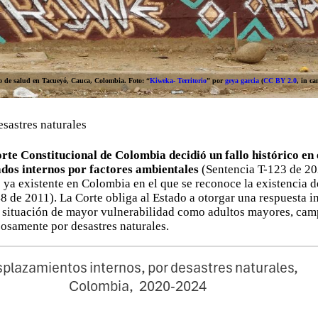
o de salud en Tacueyó, Cauca, Colombia. Foto: “
Kiweka- Territorio
” por
geya garcia
(
CC BY 2.0
, in ca
sastres naturales
rte Constitucional de Colombia decidió un fallo histórico en 
ados internos por factores ambientales
(Sentencia T-123 de 202
 ya existente en Colombia en el que se reconoce la existencia 
 de 2011). La Corte obliga al Estado a otorgar una respuesta int
n situación de mayor vulnerabilidad como adultos mayores, cam
zosamente por desastres naturales.