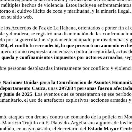
últiples hechos de violencia. Estos incluyen enfrentamientos 
 torno al cultivo ilícito de coca y marihuana, y la minería ilegal
en su sitio web.
de los Acuerdos de Paz de La Habana, orientados a poner fin al 
ble y duradera, se registró una disminución de las confrontacion
do por la guerrilla fue rápidamente ocupado por disidencias y 
024, el conflicto recrudeció, lo que provocó un aumento en l
odujeron como respuesta a amenazas contra la seguridad, actos 
de queda y confinamientos impuestos por actores armados
, se
as Naciones Unidas para la Coordinación de Asuntos Humanit
l departamento Cauca
, unas
297.834 personas fueron afectada
y junio de 2025
. Los eventos que se presentaron en ese período
humanitario, el uso de artefactos explosivos, acciones armadas y
ó, ataques con drones contra un comando de la policía en Mora
 Mauricio Trujillo en El Plateado-Argelia son algunos de los h
ambién, en mayo pasado, el Secretario del
Estado Mayor Cent