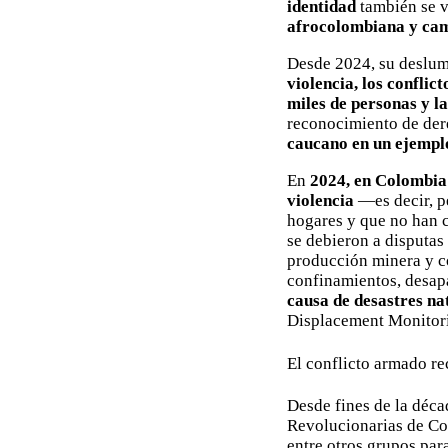
identidad
también se v
afrocolombiana y cam
Desde 2024, su deslum
violencia, los confli
miles de personas y l
reconocimiento de derec
caucano en un ejemplo
En
2024, en Colombia 
violencia
—es decir, p
hogares y que no han 
se debieron a disputas 
producción minera y co
confinamientos, desap
causa de desastres na
Displacement Monitor
El conflicto armado r
Desde fines de la déca
Revolucionarias de Col
entre otros grupos para