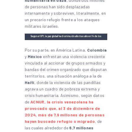
humanitaria en Gaza
, donde dos millones
de personas han sido desplazadas
internamente y sobreviven, literalmente, en
un precario refugio frente a los ataques
militares israelíes.
Según el GPI, la paz global ha disminuido año tras año en 14 de los
últimos 17 años. Fuente: Global Peace Index 2025
Por su parte, en América Latina,
Colombia
y
México
enfrentan una violencia creciente
vinculada al accionar de grupos armados y
bandas del crimen organizado que disputan
territorios, una situación análoga a la de
Haití
, donde la violencia de las pandillas
agrava un cuadro de pobreza extrema y
crisis humanitaria. Asimismo, según datos
de
ACNUR, la crisis venezolana ha
provocado que, al 3 de diciembre de
2024, más de 7,9 millones de personas
hayan buscado refugio o migrado
, de
las cuales alrededor de
6,7 millones