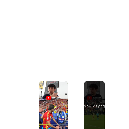
×
Now Playing