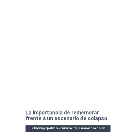
La importancia de rememorar
frente a un escenario de colapso
La tensión geopolítica se encuentra en su punto más alto en estos
momentos. Foto: Emily Schultz