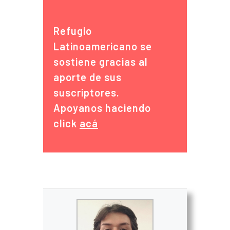
Refugio
Latinoamericano se
sostiene gracias al
aporte de sus
suscriptores.
Apoyanos haciendo
click
acá