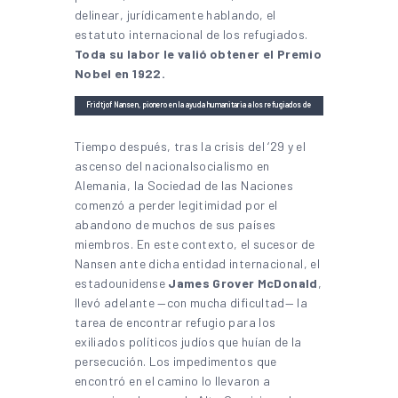
delinear, jurídicamente hablando, el
estatuto internacional de los refugiados.
Toda su labor le valió obtener el Premio
Nobel en 1922.
Fridtjof Nansen, pionero en la ayuda humanitaria a los refugiados de
guerra durante la etapa de la Sociedad de las Naciones (1919-1946).
Fuente: Wikimedia Commons.
Tiempo después, tras la crisis del ‘29 y el
ascenso del nacionalsocialismo en
Alemania, la Sociedad de las Naciones
comenzó a perder legitimidad por el
abandono de muchos de sus países
miembros. En este contexto, el sucesor de
Nansen ante dicha entidad internacional, el
estadounidense
James Grover McDonald
,
llevó adelante —con mucha dificultad— la
tarea de encontrar refugio para los
exiliados políticos judíos que huían de la
persecución. Los impedimentos que
encontró en el camino lo llevaron a