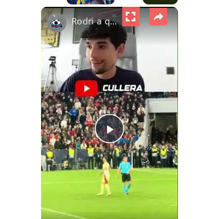
×
Play
Unmute
Fullscreen
Rodri a quirófano tras el mundial
Play Video