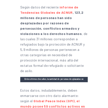
Según datos del reciente
informe de
Tendencias Globales de ACNUR
,
123,2
millones de personas han sido
desplazadas por razones de
persecución, conflictos armados y
violaciones a los derechos humanos
, de
las cuales 31 millones corresponden a
refugiados bajo la protección de ACNUR y
5,9 millones de personas pertenecen a
otras categorías en necesidad de
protección internacional, más allá del
estatus formal de refugiado o solicitante
de asilo.
En los últimos diez años, la cantidad de personas desplazadas se
incrementó en un 110%. Fuente: Global Trends 2024 (ACNUR-UNHCR).
Estos datos, indudablemente, deben
enmarcarse con otro dato alarmante:
según el
Global Peace Index (GPI), el
mundo posee 59 conflictos activos en