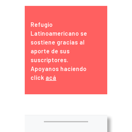
Refugio
Latinoamericano se
sostiene gracias al
aporte de sus
suscriptores.
Apoyanos haciendo
click
acá