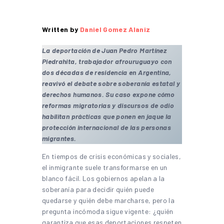
Written by
Daniel Gomez Alaniz
La deportación de Juan Pedro Martínez
Piedrahita, trabajador afrouruguayo con
dos décadas de residencia en Argentina,
reavivó el debate sobre soberanía estatal y
derechos humanos. Su caso expone cómo
reformas migratorias y discursos de odio
habilitan prácticas que ponen en jaque la
protección internacional de las personas
migrantes.
En tiempos de crisis económicas y sociales,
el inmigrante suele transformarse en un
blanco fácil. Los gobiernos apelan a la
soberanía para decidir quién puede
quedarse y quién debe marcharse, pero la
pregunta incómoda sigue vigente: ¿quién
garantiza que esas deportaciones respeten