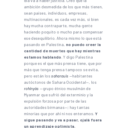
día va a haber justicia. Creo que la
ambición desmedida de los que más tienen,
sean países, individuos, empresas,
multinacionales, es cada vez más, si bien
hay mucha contraparte, mucha gente
haciendo poquito o mucho para compensar
ese desequilibrio. Ahora mismo lo que está
pasando en Palestina,
no puedo creer la
cantidad de muertes que hay mientras
estamos hablando
. Y digo Palestina
porque es el que más prensa tiene, que por
más que tenga prensa tampoco se evita,
pero están los
saharauis
—habitantes
autóctonos de Sahara Occidental—, los
rohinyás
—grupo étnico musulmán de
Myanmar que sufrió del exterminio y la
expulsión forzosa por parte de las
autoridades birmanas—; hay tantas
minorías que por ahí ni nos enteramos.
Y
sigue pasando y va a pasar, ojalá fuera
un aprendizaje optimista.