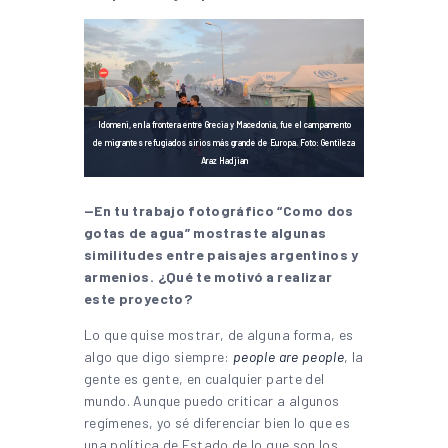
Idomeni, en la frontera entre Grecia y Macedonia, fue el campamento
de migrantes refugiados sirios más grande de Europa. Foto: Gentileza
Araz Hadjian
—En tu trabajo fotográfico “Como dos
gotas de agua” mostraste algunas
similitudes entre paisajes argentinos y
armenios. ¿Qué te motivó a realizar
este proyecto?
Lo que quise mostrar, de alguna forma, es
algo que digo siempre:
people are people
, la
gente es gente, en cualquier parte del
mundo. Aunque puedo criticar a algunos
regímenes, yo sé diferenciar bien lo que es
una política de Estado de lo que son los