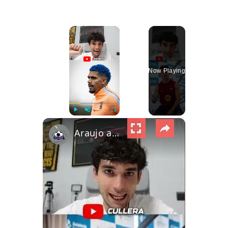
×
Now Playing
×
Play
Unmute
Fullscreen
Araujo apura sus vacaciones