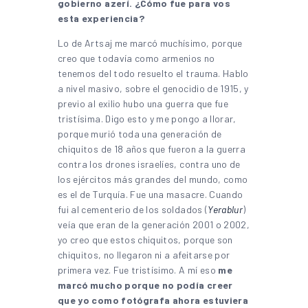
gobierno azerí. ¿Cómo fue para vos
esta experiencia?
Lo de Artsaj me marcó muchísimo, porque
creo que todavía como armenios no
tenemos del todo resuelto el trauma. Hablo
a nivel masivo, sobre el genocidio de 1915, y
previo al exilio hubo una guerra que fue
tristísima. Digo esto y me pongo a llorar,
porque murió toda una generación de
chiquitos de 18 años que fueron a la guerra
contra los drones israelíes, contra uno de
los ejércitos más grandes del mundo, como
es el de Turquía. Fue una masacre. Cuando
fui al cementerio de los soldados (
Yerablur
)
veía que eran de la generación 2001 o 2002,
yo creo que estos chiquitos, porque son
chiquitos, no llegaron ni a afeitarse por
primera vez. Fue tristísimo. A mí eso
me
marcó mucho porque no podía creer
que yo como fotógrafa ahora estuviera