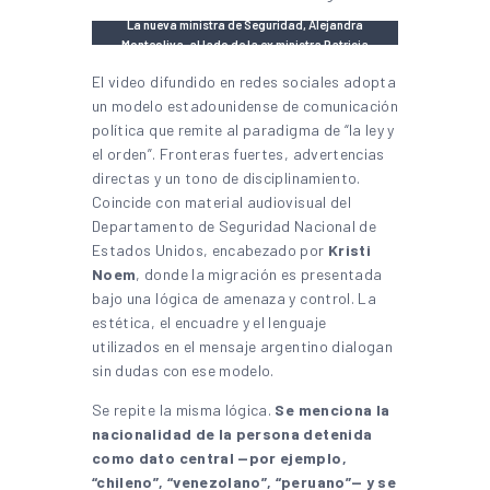
La nueva ministra de Seguridad, Alejandra
Monteoliva, al lado de la ex ministra Patricia
Bullrich | Foto: Ministerio de Seguridad
El video difundido en redes sociales adopta
un modelo estadounidense de comunicación
política que remite al paradigma de “la ley y
el orden”. Fronteras fuertes, advertencias
directas y un tono de disciplinamiento.
Coincide con material audiovisual del
Departamento de Seguridad Nacional de
Estados Unidos, encabezado por
Kristi
Noem
, donde la migración es presentada
bajo una lógica de amenaza y control. La
estética, el encuadre y el lenguaje
utilizados en el mensaje argentino dialogan
sin dudas con ese modelo.
Se repite la misma lógica.
Se menciona la
nacionalidad de la persona detenida
como dato central —por ejemplo,
“chileno”, “venezolano”, “peruano”— y se