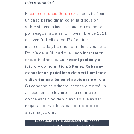
más profundas”
.
El
caso de Lucas Gonzalez
se convirtió en
un caso paradigmático en la discusión
sobre violencia institucional atravesada
por sesgos raciales. En noviembre de 2021,
el joven futbolista de 17 años fue
interceptado y baleado por efectivos de la
Policía de la Ciudad que luego intentaron
encubrir el hecho.
La investigación y el
juicio —como anticipó Pérez Rabasa—
expusieron prácticas de perfilamiento
y discriminación en el accionar policial
.
Su condena en primera instancia marcó un
antecedente relevante en un contexto
donde este tipo de violencias suelen ser
negadas o invisibilizadas por el propio
sistema judicial.
Lucas González, el adolescente de 17 años
asesinado por la Policía de la Ciudad de Buenos
Aires en 2021 | Foto: redes sociales