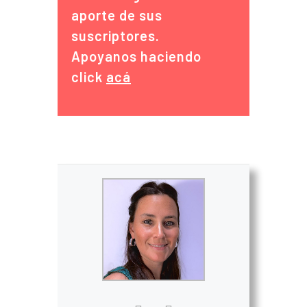
aporte de sus
suscriptores.
Apoyanos haciendo
click
acá