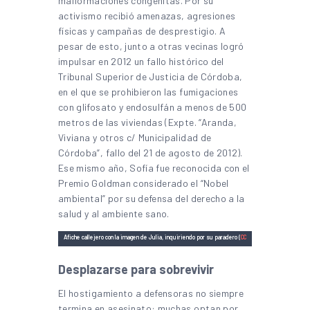
malformaciones congénitas. Por su
activismo recibió amenazas, agresiones
físicas y campañas de desprestigio. A
pesar de esto, junto a otras vecinas logró
impulsar en 2012 un fallo histórico del
Tribunal Superior de Justicia de Córdoba,
en el que se prohibieron las fumigaciones
con glifosato y endosulfán a menos de 500
metros de las viviendas (Expte. “Aranda,
Viviana y otros c/ Municipalidad de
Córdoba”, fallo del 21 de agosto de 2012).
Ese mismo año, Sofía fue reconocida con el
Premio Goldman considerado el “Nobel
ambiental” por su defensa del derecho a la
salud y al ambiente sano.
Afiche callejero con la imagen de Julia, inquiriendo por su paradero (
CC
BY-SA 4.0
).
Desplazarse para sobrevivir
El hostigamiento a defensoras no siempre
termina en asesinato: muchas optan por