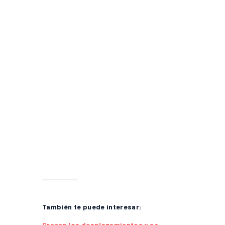
También te puede interesar:
Crecen los desplazamientos y se