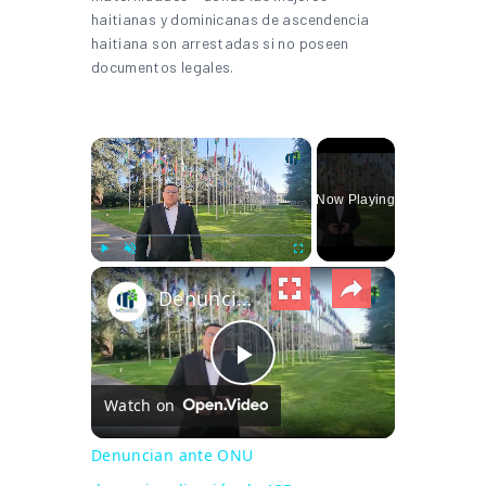
haitianas y dominicanas de ascendencia
haitiana son arrestadas si no poseen
documentos legales.
×
Now Playing
×
Play
Unmute
Fullscreen
Denuncian ante ONU desnacionalización de 135 nicaragüenses más
Play Video
Watch on
Denuncian ante ONU