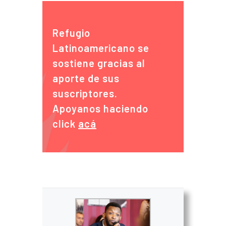
Refugio
Latinoamericano se
sostiene gracias al
aporte de sus
suscriptores.
Apoyanos haciendo
click
acá