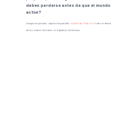
deben perderse antes de que el mundo
actúe?
Imagen de portada: captura de pantalla.
Informe de France 24
sobre el drama
de las madres haitianas en República Domincana.