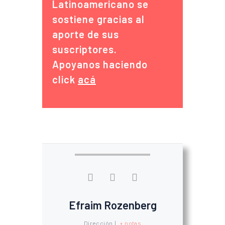
Latinoamericano se
sostiene gracias al
aporte de sus
suscriptores.
Apoyanos haciendo
click
acá
Efraim Rozenberg
Dirección
|
+ notas