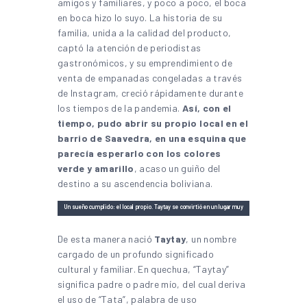
amigos y familiares, y poco a poco, el boca
en boca hizo lo suyo. La historia de su
familia, unida a la calidad del producto,
captó la atención de periodistas
gastronómicos, y su emprendimiento de
venta de empanadas congeladas a través
de Instagram, creció rápidamente durante
los tiempos de la pandemia.
Así, con el
tiempo, pudo abrir su propio local en el
barrio de Saavedra, en una esquina que
parecía esperarlo con los colores
verde y amarillo
, acaso un guiño del
destino a su ascendencia boliviana.
Un sueño cumplido: el local propio. Taytay se convirtió en un lugar muy
concurrido en el barrio de Saavedra | Imagen:
Instagram
De esta manera nació
Taytay
, un nombre
cargado de un profundo significado
cultural y familiar. En quechua, “Taytay”
significa padre o padre mío, del cual deriva
el uso de “Tata”, palabra de uso