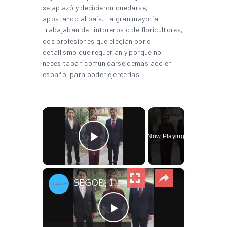
se aplazó y decidieron quedarse,
apostando al país. La gran mayoría
trabajaban de tintoreros o de floricultores,
dos profesiones que elegían por el
detallismo que requerían y porque no
necesitaban comunicarse demasiado en
español para poder ejercerlas.
×
Now Playing
Play Video
×
SEGOB, ISSSTE y SEP lanzan mensaje para tranquilizar al magisteriosterio
Play Video