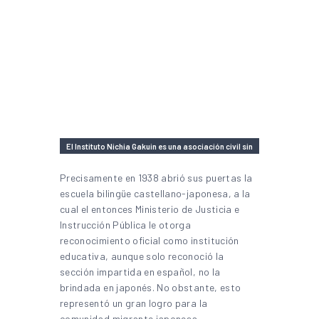
El Instituto Nichia Gakuin
es una asociación civil sin
fines de lucro | Imagen: Instagram
Precisamente en 1938 abrió sus puertas la
escuela bilingüe castellano-japonesa, a la
cual el entonces Ministerio de Justicia e
Instrucción Pública le otorga
reconocimiento oficial como institución
educativa, aunque solo reconoció la
sección impartida en español, no la
brindada en japonés. No obstante, esto
representó un gran logro para la
comunidad migrante japonesa.