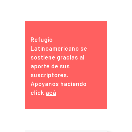
Refugio
Latinoamericano se
sostiene gracias al
aporte de sus
suscriptores.
Apoyanos haciendo
click
acá