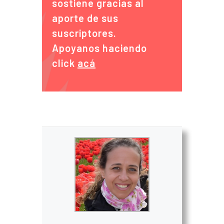
sostiene gracias al
aporte de sus
suscriptores.
Apoyanos haciendo
click
acá