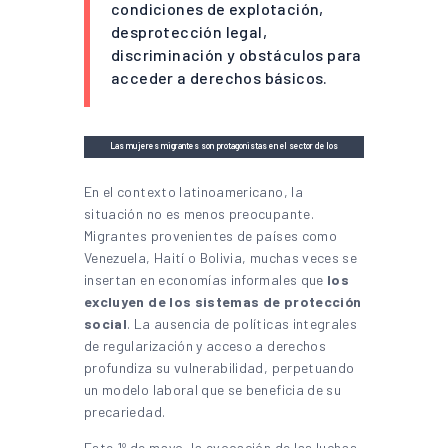
condiciones de explotación,
desprotección legal,
discriminación y obstáculos para
acceder a derechos básicos.
Las mujeres migrantes son protagonistas en el sector de los
servicios y también en la economía del cuidado. Imagen:
Jarred Ray
en
Unsplash
En el contexto latinoamericano, la
situación no es menos preocupante.
Migrantes provenientes de países como
Venezuela, Haití o Bolivia, muchas veces se
insertan en economías informales que
los
excluyen de los sistemas de protección
social
. La ausencia de políticas integrales
de regularización y acceso a derechos
profundiza su vulnerabilidad, perpetuando
un modelo laboral que se beneficia de su
precariedad.
Este 1º de mayo, la evocación de las luchas