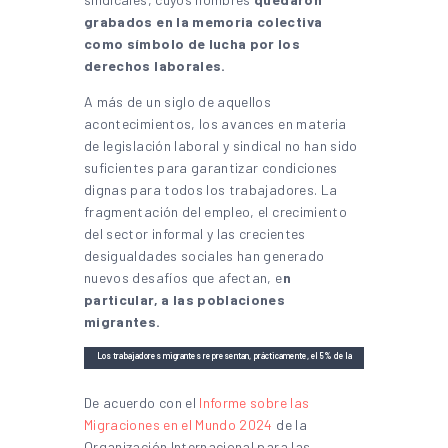
grabados en la memoria colectiva
como símbolo de lucha por los
derechos laborales.
A más de un siglo de aquellos
acontecimientos, los avances en materia
de legislación laboral y sindical no han sido
suficientes para garantizar condiciones
dignas para todos los trabajadores. La
fragmentación del empleo, el crecimiento
del sector informal y las crecientes
desigualdades sociales han generado
nuevos desafíos que afectan, e
n
particular, a las poblaciones
migrantes.
Los trabajadores migrantes representan, prácticamente, el 5% de la
fuerza laboral global. Imagen: Wikimedia Commons (
CC BY 4.0
,
retocada).
De acuerdo con el
Informe sobre las
Migraciones en el Mundo 2024
de la
Organización Internacional para las