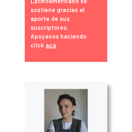
Latinoamericano se
sostiene gracias al
aporte de sus
suscriptores.
Apoyanos haciendo
click
acá