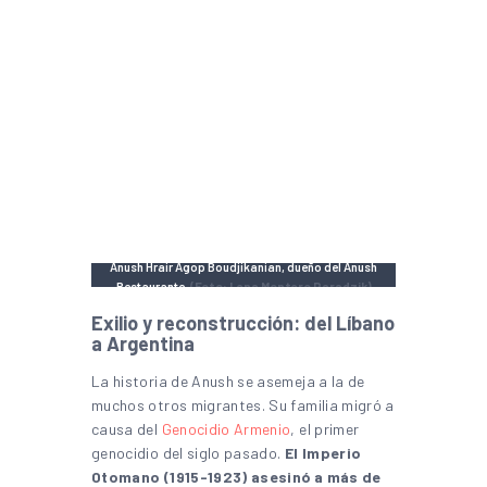
Anush Hrair Agop Boudjikanian, dueño del Anush
Restaurante.
(Foto: Lena Montero Paradzik)
Exilio y reconstrucción: del Líbano
a Argentina
La historia de Anush se asemeja a la de
muchos otros migrantes. Su familia migró a
causa del
Genocidio Armenio
, el primer
genocidio del siglo pasado.
El Imperio
Otomano (1915-1923) asesinó a más de