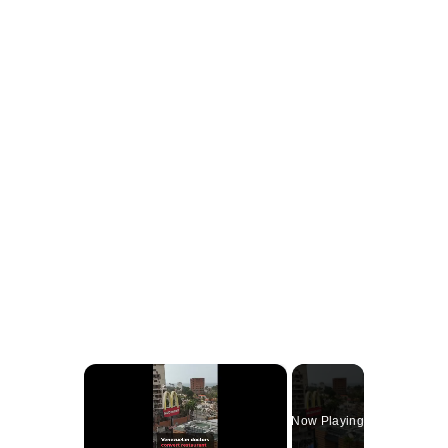
×
Now Playing