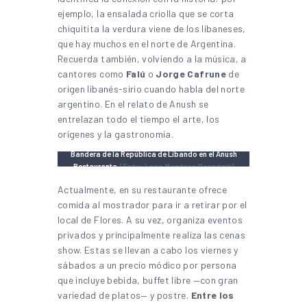
ejemplo, la ensalada criolla que se corta
chiquitita la verdura viene de los libaneses,
que hay muchos en el norte de Argentina.
Recuerda también, volviendo a la música, a
cantores como
Falú
o
Jorge Cafrune
de
origen libanés-sirio cuando habla del norte
argentino. En el relato de Anush se
entrelazan todo el tiempo el arte, los
orígenes y la gastronomía.
Bandera de la República de Líbando en el Anush
Restaurante.
(Foto: Lena Montero Paradzik)
Actualmente, en su restaurante ofrece
comida al mostrador para ir a retirar por el
local de Flores. A su vez, organiza eventos
privados y principalmente realiza las cenas
show. Estas se llevan a cabo los viernes y
sábados a un precio módico por persona
que incluye bebida, buffet libre —con gran
variedad de platos— y postre.
Entre los