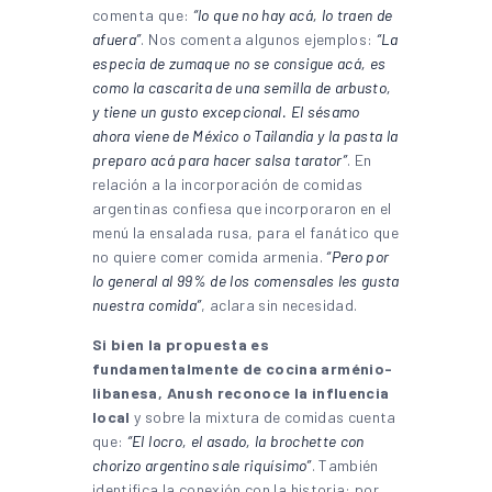
comenta que:
“lo que no hay acá, lo traen de
afuera”
. Nos comenta algunos ejemplos:
“La
especia de zumaque no se consigue acá, es
como la cascarita de una semilla de arbusto,
y tiene un gusto excepcional. El sésamo
ahora viene de México o Tailandia y la pasta la
preparo acá para hacer salsa tarator”
. En
relación a la incorporación de comidas
argentinas confiesa que incorporaron en el
menú la ensalada rusa, para el fanático que
no quiere comer comida armenia.
“Pero por
lo general al 99% de los comensales les gusta
nuestra comida”
, aclara sin necesidad.
Si bien la propuesta es
fundamentalmente de cocina arménio-
libanesa, Anush reconoce la influencia
local
y sobre la mixtura de comidas cuenta
que:
“El locro, el asado, la brochette con
chorizo argentino sale riquísimo”
. También
identifica la conexión con la historia: por