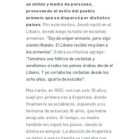
un millón y medio de personas,
provocando el exilio del pueblo
armenio que se dispersó por distintos
países
. Por este motivo, Anush nació en el
Líbano, donde luego estudió en escuelas
armenias:
“Soy de origen armenio, pero sigo
siendo libanés. El Líbano recibió muy bien a
los armenios”
. Sobre su infancia agrega:
“Teníamos una fábrica de corbatas y
vendíamos a todos los países árabes desde el
Líbano. Y yo cortaba las corbatas desde los
ocho años, aparte de estudiar”
.
Más tarde, en 1963, con tan solo 19 años,
viajó por primera vez a Argentina, donde
finalmente se estableció, siguiendo a su
hermana de entonces 16 años, que había
emigrado antes. Al tiempo, su madre
también les siguió los pasos, siendo la
última en emigrar. La elección de Argentina
se debió a que su familia ya contaba con