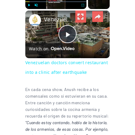
×
Play
Unmute
Fullscreen
Venezuelan doctors convert restaurant into a clinic after earthquake
Play Video
Watch on
Venezuelan doctors convert restaurant
into a clinic after earthquake
En cada cena show, Anush recibe a los
comensales como si estuvieran en su casa.
Entre canción y canción menciona
curiosidades sobre la cocina armenia y
recuerda el origen de su repertorio musical:
“Cuando estoy cantando, hablo de la historia,
de los armenios, de esas cosas. Por ejemplo,