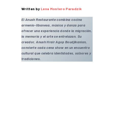
Written by
Lena Montero Paradzik
El Anush
Restaurante
combina cocina
armenio-libanesa, música y danza para
ofrecer una experiencia donde la migración,
la memoria y el arte se entrelazan. Su
creador, Anush Hrair Agop Boudjikanian,
convierte cada cena show en un encuentro
cultural que celebra identidades, sabores y
tradiciones.