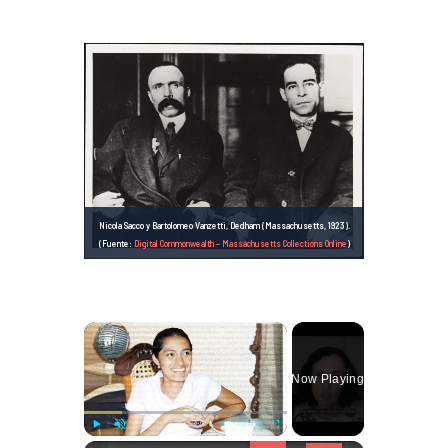
Nicola Sacco y Bartolomeo Vanzetti, Dedham (Massachusetts, 1923).
(Fuente:
Digital Commonwealth – Massachusetts Collections Online
)
×
Now Playing
Play
Unmute
Fullscreen