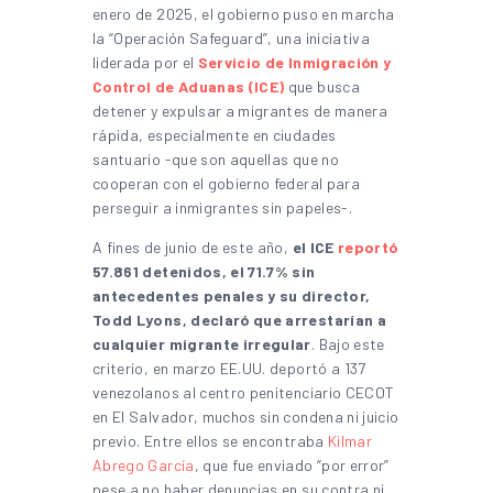
enero de 2025, el gobierno puso en marcha
la “Operación Safeguard”, una iniciativa
liderada por el
Servicio de Inmigración y
Control de Aduanas (ICE)
que busca
detener y expulsar a migrantes de manera
rápida, especialmente en ciudades
santuario -que son aquellas que no
cooperan con el gobierno federal para
perseguir a inmigrantes sin papeles-.
A fines de junio de este año,
el ICE
reportó
57.861 detenidos, el 71.7% sin
antecedentes penales y su director,
Todd Lyons, declaró que arrestarían a
cualquier migrante irregular
. Bajo este
criterio, en marzo EE.UU. deportó a 137
venezolanos al centro penitenciario CECOT
en El Salvador, muchos sin condena ni juicio
previo. Entre ellos se encontraba
Kilmar
Abrego García
, que fue enviado “por error”
pese a no haber denuncias en su contra ni