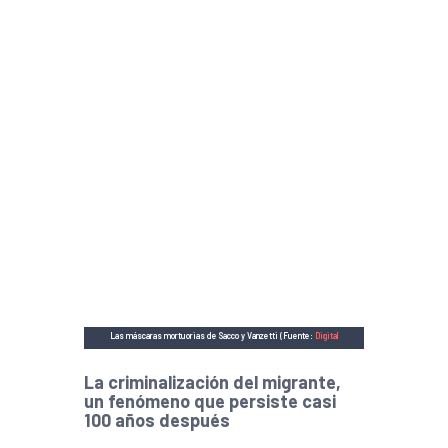
Las máscaras mortuorias de Sacco y Vanzetti (Fuente:
Digital
Commonwealth – Massachusetts Collections Online
)
La criminalización del migrante,
un fenómeno que persiste casi
100 años después