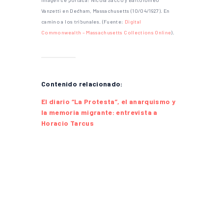
Vanzetti en Dedham, Massachusetts (10/04/1927). En
camino a los tribunales. (Fuente:
Digital
Commonwealth – Massachusetts Collections Online
).
Contenido relacionado:
El diario “La Protesta”, el anarquismo y
la memoria migrante: entrevista a
Horacio Tarcus