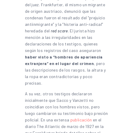
del juez. Frankfurter, él mismo un migrante
de origen austríaco, denunció que las
condenas fueron el resultado del “prejuicio
antiinmigrante” y la “histeria anti-radical”
heredada del
red scare
. El jurista hizo
mención a las irregularidades en las
declaraciones de los testigos, quienes
según los registros del caso aseguraron
haber visto a “hombres de apariencia
extranjera” en el lugar del crimen
, pero
las descripciones de los rasgos, la altura y
la ropa eran contradictorias y poco
precisas.
A su vez, otros testigos declararon
inicialmente que Sacco y Vanzetti no
coincidían con los hombres vistos, pero
luego cambiaron su testimonio bajo presión
policial. En una extensa
publicación
en el
diario The Atlantic de marzo de 1927 en la
que Frankfurter brinda detalles sobre el