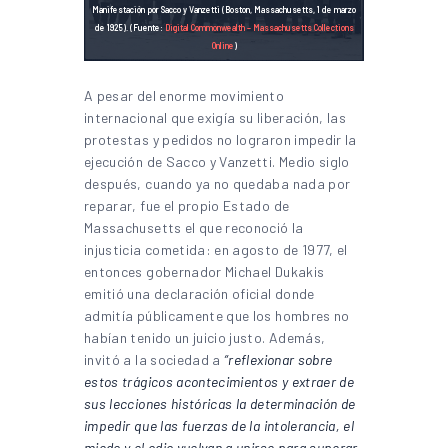
Manifestación por Sacco y Vanzetti (Boston, Massachusetts, 1 de marzo
de 1925). (Fuente:
Digital Commonwealth – Massachusetts Collections
Online
)
A pesar del enorme movimiento
internacional que exigía su liberación, las
protestas y pedidos no lograron impedir la
ejecución de Sacco y Vanzetti. Medio siglo
después, cuando ya no quedaba nada por
reparar, fue el propio Estado de
Massachusetts el que reconoció la
injusticia cometida: en agosto de 1977, el
entonces gobernador Michael Dukakis
emitió una declaración oficial donde
admitía públicamente que los hombres no
habían tenido un juicio justo. Además,
invitó a la sociedad a
“reflexionar sobre
estos trágicos acontecimientos y extraer de
sus lecciones históricas la determinación de
impedir que las fuerzas de la intolerancia, el
miedo y el odio vuelvan a unirse para superar