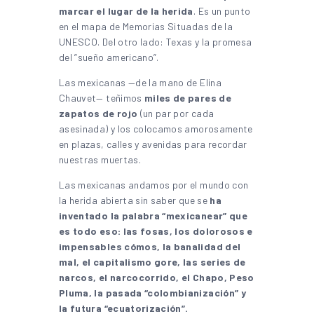
marcar el lugar de la herida
. Es un punto
en el mapa de Memorias Situadas de la
UNESCO. Del otro lado: Texas y la promesa
del ”sueño americano”.
Las mexicanas —de la mano de Elina
Chauvet— teñimos
miles de pares de
zapatos de rojo
(un par por cada
asesinada) y los colocamos amorosamente
en plazas, calles y avenidas para recordar
nuestras muertas.
Las mexicanas andamos por el mundo con
la herida abierta sin saber que se
ha
inventado la palabra “mexicanear” que
es todo eso: las fosas, los dolorosos e
impensables cómos, la banalidad del
mal, el capitalismo gore, las series de
narcos, el narcocorrido, el Chapo, Peso
Pluma, la pasada “colombianización” y
la futura “ecuatorización”.