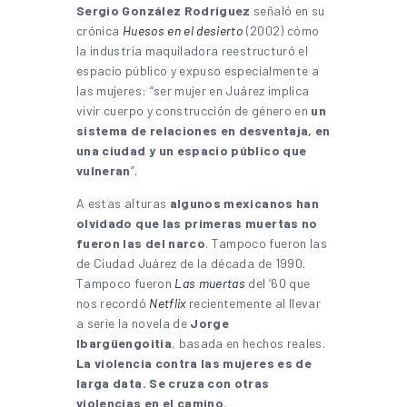
Sergio González Rodríguez
señaló en su
crónica
Huesos en el desierto
(2002) cómo
la industria maquiladora reestructuró el
espacio público y expuso especialmente a
las mujeres: “ser mujer en Juárez implica
vivir cuerpo y construcción de género en
un
sistema de relaciones en desventaja, en
una ciudad y un espacio público que
vulneran
”.
A estas alturas
algunos mexicanos han
olvidado que las primeras muertas no
fueron las del narco
. Tampoco fueron las
de Ciudad Juárez de la década de 1990.
Tampoco fueron
Las muertas
del ‘60 que
nos recordó
Netflix
recientemente al llevar
a serie la novela de
Jorge
Ibargüengoitia
, basada en hechos reales.
La violencia contra las mujeres es de
larga data. Se cruza con otras
violencias en el camino.