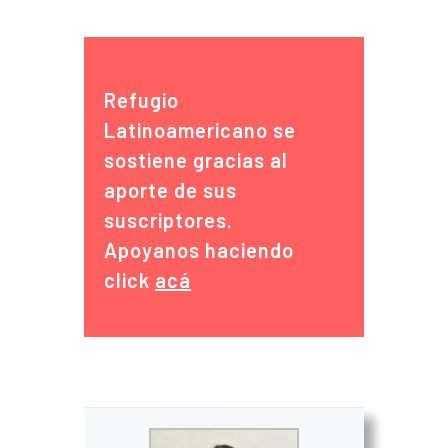
Refugio
Latinoamericano se
sostiene gracias al
aporte de sus
suscriptores.
Apoyanos haciendo
click
acá