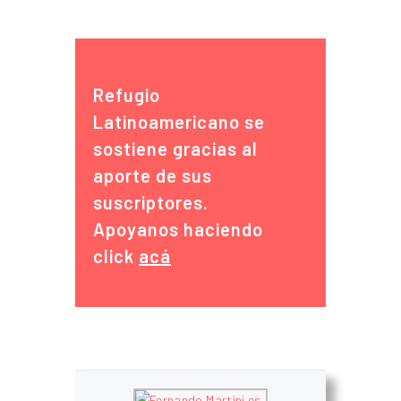
Refugio
Latinoamericano se
sostiene gracias al
aporte de sus
suscriptores.
Apoyanos haciendo
click
acá