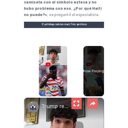
camiseta con el símbolo azteca y no
hubo problema con eso. ¿Por qué Haití
no puede?»
, se preguntó el especialista.
El politólogo Jackson Jean | Foto: gentileza
×
Now Playing
×
Play
Unmute
Fullscreen
Trump retrata a la FIFA