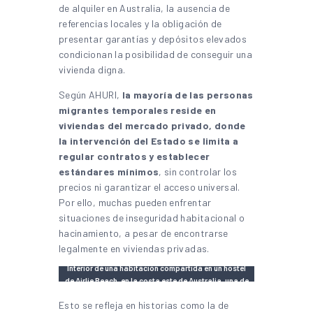
de alquiler en Australia, la ausencia de
referencias locales y la obligación de
presentar garantías y depósitos elevados
condicionan la posibilidad de conseguir una
vivienda digna.
Según AHURI,
la mayoría de las personas
migrantes temporales reside en
viviendas del mercado privado, donde
la intervención del Estado se limita a
regular contratos y establecer
estándares mínimos
, sin controlar los
precios ni garantizar el acceso universal.
Por ello, muchas pueden enfrentar
situaciones de inseguridad habitacional o
hacinamiento, a pesar de encontrarse
legalmente en viviendas privadas.
Interior de una habitación compartida en un hostel
de Airlie Beach, en la costa este de Australia, una de
las zonas regionales donde trabajar durante tres
Esto se refleja en historias como la de
meses permite extender la visa. | Foto:
María Kocsis