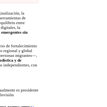
inalización, la
 herramientas de
equilibrio entre
digitales, la
s emergentes sin
eso de fortalecimiento
o regional y global
s personas migrantes—,
odística y de
os independientes, con
ctualmente es presidente
elevisión
ie Mollat, Wikimedia Commons (
CC