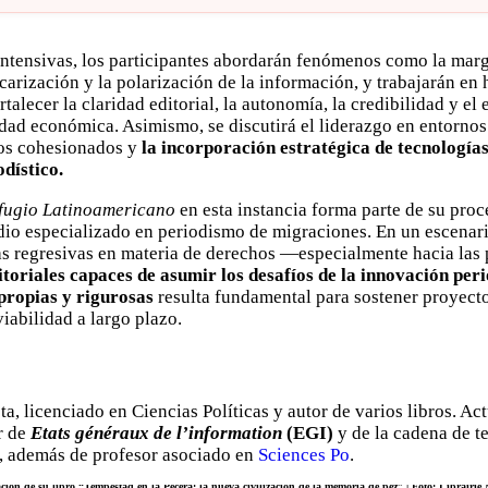
intensivas, los participantes abordarán fenómenos como la marg
ecarización y la polarización de la información, y trabajarán en
rtalecer la claridad editorial, la autonomía, la credibilidad y el 
idad económica. Asimismo, se discutirá el liderazgo en entornos 
os cohesionados y
la incorporación estratégica de tecnología
odístico.
fugio Latinoamericano
en esta instancia forma parte de su proc
io especializado en periodismo de migraciones. En un escenari
cas regresivas en materia de derechos —especialmente hacia la
toriales capaces de asumir los desafíos de la innovación peri
propias y rigurosas
resulta fundamental para sostener proyect
iabilidad a largo plazo.
ta, licenciado en Ciencias Políticas y autor de varios libros. A
r de
Etats généraux de l’information
(EGI)
y de la cadena de t
, además de profesor asociado en
Sciences Po
.
ción de su libro “Tempestad en la Pecera: la nueva civilización de la memoria de pez” | Foto: Librair