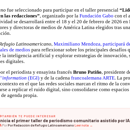
ano
fue seleccionado para participar en el taller presencial
“Lid
en las redacciones”
, organizado por la
Fundación Gabo
con el 
tividad se desarrollará entre el 18 y el 20 de febrero de 2026 e
tores y directoras de medios de América Latina elegidos tras un
ación.
Refugio Latinoamericano
,
Maximiliano Mendoza, participará de
nales de medios
para reflexionar sobre los principales desafíos q
 la inteligencia artificial y explorar estrategias de innovación, 
es digitales.
 por el periodista y ensayista francés
Bruno Patiño
, presidente 
l’information
(EGI)
y de la cadena
francoalemana ARTE
. La pr
contexto en el que las redes sociales marcan el ritmo de la conv
se a replicar el ruido digital, sino consolidarse como espacios 
 de agenda propia.
TAMBIÉN TE PUEDE INTERESAR
Inicia el primer taller de periodismo comunitario asistido por IA
Por
Por Redacción de Refugio Latinoamericano
·
Leer nota →