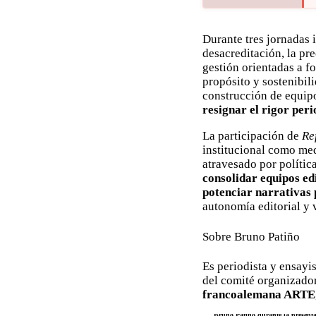
Durante tres jornadas 
desacreditación, la pr
gestión orientadas a fo
propósito y sostenibil
construcción de equip
resignar el rigor peri
La participación de
Re
institucional como med
atravesado por políti
consolidar equipos edi
potenciar narrativas 
autonomía editorial y v
Sobre Bruno Patiño
Es periodista y ensayis
del comité organizado
francoalemana ARTE
Bruno Patino durante la presenta