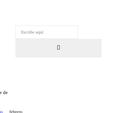
r de
as
febrero