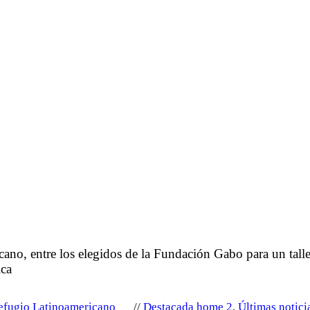
ano, entre los elegidos de la Fundación Gabo para un talle
ica
efugio Latinoamericano
Destacada home 2
,
Últimas notici