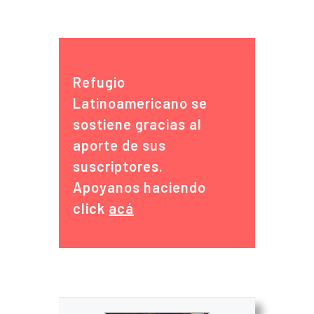
Refugio
Latinoamericano se
sostiene gracias al
aporte de sus
suscriptores.
Apoyanos haciendo
click
acá