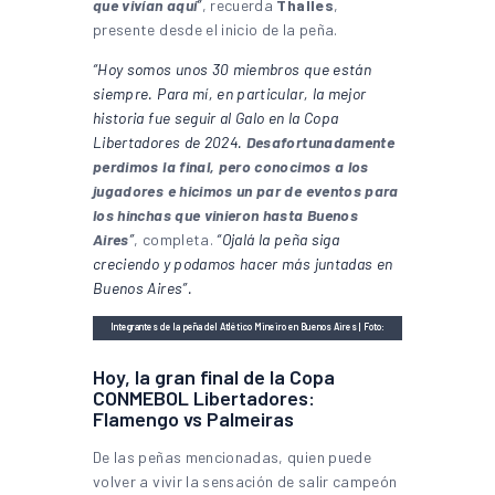
que vivían aquí
”
, recuerda
Thalles
,
presente desde el inicio de la peña.
“Hoy somos unos 30 miembros que están
siempre. Para mí, en particular, la mejor
historia fue seguir al Galo en la Copa
Libertadores de 2024.
Desafortunadamente
perdimos la final, pero conocimos a los
jugadores e hicimos un par de eventos para
los hinchas que vinieron hasta Buenos
Aires
”
, completa.
“Ojalá la peña siga
creciendo y podamos hacer más juntadas en
Buenos Aires”.
Integrantes de la peña del Atlético Mineiro en Buenos Aires | Foto:
Instagram
Hoy, la gran final de la Copa
CONMEBOL Libertadores:
Flamengo vs Palmeiras
De las peñas mencionadas, quien puede
volver a vivir la sensación de salir campeón