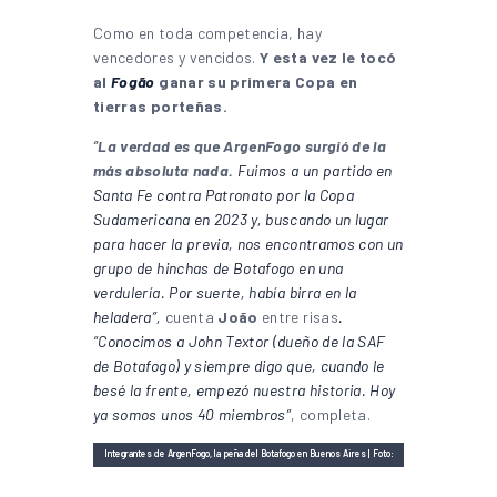
Como en toda competencia, hay
vencedores y vencidos.
Y esta vez le tocó
al
Fogão
ganar su primera Copa en
tierras porteñas.
“
La verdad es que ArgenFogo surgió de la
más absoluta nada.
Fuimos a un partido en
Santa Fe contra Patronato por la Copa
Sudamericana en 2023 y, buscando un lugar
para hacer la previa, nos encontramos con un
grupo de hinchas de Botafogo en una
verdulería. Por suerte, había birra en la
heladera”,
cuenta
João
entre risas
.
“Conocimos a John Textor (dueño de la SAF
de Botafogo) y siempre digo que, cuando le
besé la frente, empezó nuestra historia. Hoy
ya somos unos 40 miembros”
, completa.
Integrantes de ArgenFogo, la peña del Botafogo en Buenos Aires | Foto:
Instagram