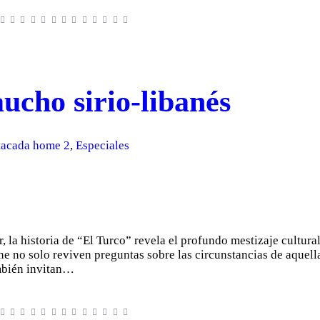
ucho sirio-libanés
tacada home 2
,
Especiales
r, la historia de “El Turco” revela el profundo mestizaje cultura
e no solo reviven preguntas sobre las circunstancias de aquella
ambién invitan…