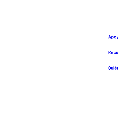
Apo
Recu
Quié