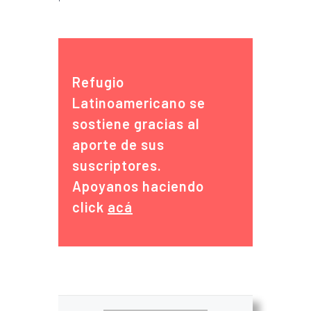
Refugio
Latinoamericano se
sostiene gracias al
aporte de sus
suscriptores.
Apoyanos haciendo
click
acá